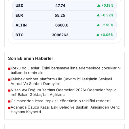
USD
47.74
▲ +0.18%
Sanal ortamında insanların seviyeli bir biçimde bağlantı
oluşturması ciddi bir hassasiyet ifade etmektedir.
EUR
55.25
▲ +0.32%
Halen…
ALTIN
6660.6
▲ +2.59%
BTC
3096263
▲ +0.05%
Son Eklenen Haberler
Korku dolu anlar! Eşini barışmaya ikna edemeyince çocuklarını
■
balkonda rehin aldı
Kelebek sohbet platformu İle Çevrim içi İletişimin Seviyeli
■
Adresi Ve Sohbet Deneyimi
Nisan Ayı Doğum Yardımı Ödemeleri 2026: Ödemeler Yapıldı
■
mı? Bakan Göktaş’tan Açıklama
Osimhen’den Icardi tepkisi! Yönetimin o teklifini reddetti
■
Adana’da Üzücü Kaza: Eski Belediye Başkanı Ailesinden Genç
■
Hayatını Kaybetti