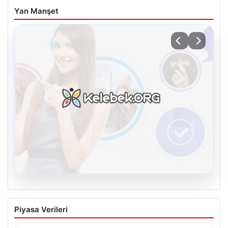
Yan Manşet
08.08.2026
Kelebek sohbet platformu İle Çevrim içi
Piyasa Verileri
İletişimin Seviyeli Adresi Ve Sohbet
Deneyimi