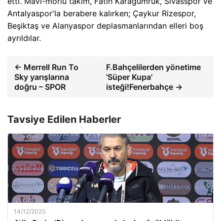
etti. Mavi-morlu takım, Fatih Karagümrük, Sivasspor ve
Antalyaspor'la berabere kalırken; Çaykur Rizespor,
Beşiktaş ve Alanyaspor deplasmanlarından elleri boş
ayrıldılar.
← Merrell Run To
F.Bahçelilerden yönetime
Sky yarışlarına
'Süper Kupa'
doğru – SPOR
isteği!Fenerbahçe →
Tavsiye Edilen Haberler
14/12/2025