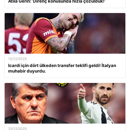
Atila Gerin: ‘Direnç konusunda hızla çözüldük!’
13/12/2025
Icardi için dört ülkeden transfer teklifi geldi! İtalyan
muhabir duyurdu.
13/12/2025