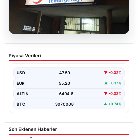
05.08.2026
Dereye düştü: 3 yaşındaki Eslem,
Piyasa Verileri
hayatını kaybetti
USD
47.59
▼ -0.02%
EUR
55.20
▲ +0.17%
ALTIN
6494.8
▼ -0.02%
BTC
3070008
▲ +0.74%
Son Eklenen Haberler