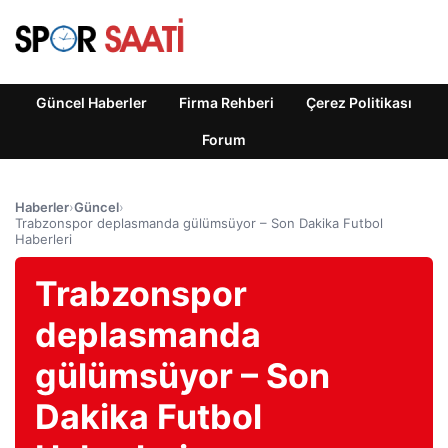
Güncel Haberler
Firma Rehberi
Çerez Politikası
Forum
Haberler
›
Güncel
›
Trabzonspor deplasmanda gülümsüyor – Son Dakika Futbol
Haberleri
Trabzonspor
deplasmanda
gülümsüyor – Son
Dakika Futbol