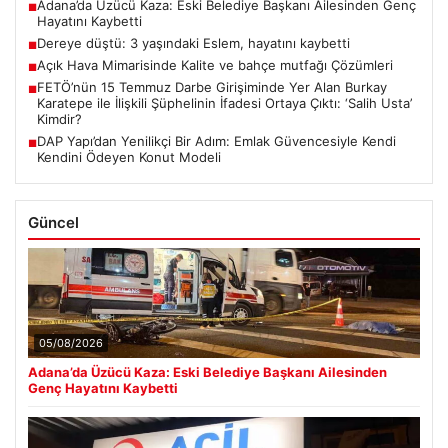
Adana’da Üzücü Kaza: Eski Belediye Başkanı Ailesinden Genç
■
Hayatını Kaybetti
Dereye düştü: 3 yaşındaki Eslem, hayatını kaybetti
■
Açık Hava Mimarisinde Kalite ve bahçe mutfağı Çözümleri
■
FETÖ’nün 15 Temmuz Darbe Girişiminde Yer Alan Burkay
■
Karatepe ile İlişkili Şüphelinin İfadesi Ortaya Çıktı: ‘Salih Usta’
Kimdir?
DAP Yapı’dan Yenilikçi Bir Adım: Emlak Güvencesiyle Kendi
■
Kendini Ödeyen Konut Modeli
Güncel
05/08/2026
Adana’da Üzücü Kaza: Eski Belediye Başkanı Ailesinden
Genç Hayatını Kaybetti