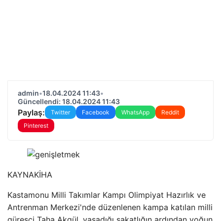
admin
•
18.04.2024 11:43
•
Güncellendi: 18.04.2024 11:43
Paylaş:
Twitter
Facebook
WhatsApp
Reddit
Pinterest
KAYNAK
İHA
Kastamonu Milli Takımlar Kampı Olimpiyat Hazırlık ve
Antrenman Merkezi'nde düzenlenen kampa katılan milli
güreşçi Taha Akgül, yaşadığı sakatlığın ardından yoğun