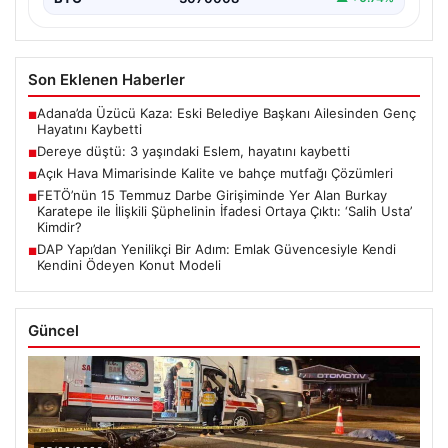
Son Eklenen Haberler
Adana’da Üzücü Kaza: Eski Belediye Başkanı Ailesinden Genç
■
Hayatını Kaybetti
Dereye düştü: 3 yaşındaki Eslem, hayatını kaybetti
■
Açık Hava Mimarisinde Kalite ve bahçe mutfağı Çözümleri
■
FETÖ’nün 15 Temmuz Darbe Girişiminde Yer Alan Burkay
■
Karatepe ile İlişkili Şüphelinin İfadesi Ortaya Çıktı: ‘Salih Usta’
Kimdir?
DAP Yapı’dan Yenilikçi Bir Adım: Emlak Güvencesiyle Kendi
■
Kendini Ödeyen Konut Modeli
Güncel