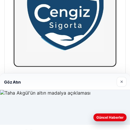
Hastaş Beton
×
Göz Atın
26/05/2026
Web sitemizi nasıl kullandığınızı daha iyi anlayabilmek,
Güncel Haberler
deneyiminizi kişiselleştirmek ve geliştirmek amacıyla çerezler
kullanıyoruz.
Çerez Politikamız