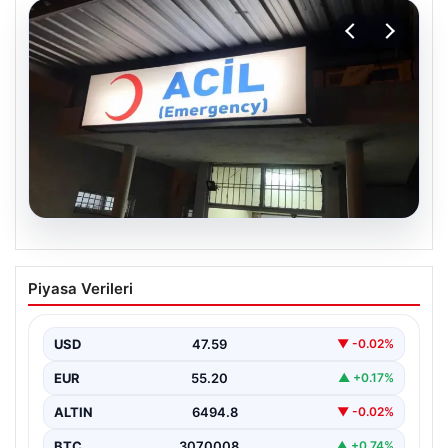
05.08.2026
Dereye düştü: 3 yaşındaki Eslem,
Piyasa Verileri
hayatını kaybetti
USD
47.59
▼ -0.02%
EUR
55.20
▲ +0.17%
ALTIN
6494.8
▼ -0.02%
BTC
3070008
▲ +0.74%