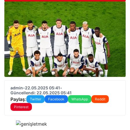
admin
•
22.05.2025 05:41
•
Güncellendi: 22.05.2025 05:41
Paylaş:
Twitter
Facebook
WhatsApp
Reddit
Pinterest