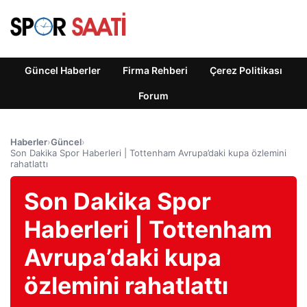
Güncel Haberler
Firma Rehberi
Çerez Politikası
Forum
Haberler
›
Güncel
›
Son Dakika Spor Haberleri | Tottenham Avrupa’daki kupa özlemini
rahatlattı
Son Dakika Spor
Haberleri | Tottenham
Avrupa’daki kupa
özlemini rahatlattı