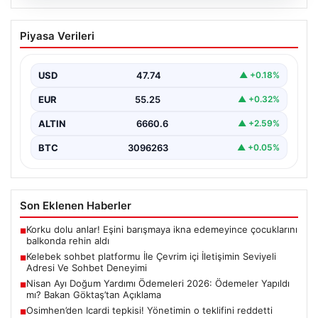
08.08.2026
Kelebek sohbet platformu İle Çevrim içi
Piyasa Verileri
İletişimin Seviyeli Adresi Ve Sohbet
Deneyimi
USD
47.74
▲ +0.18%
Sanal ortamında insanların seviyeli bir biçimde bağlantı
oluşturması ciddi bir hassasiyet ifade etmektedir.
EUR
55.25
▲ +0.32%
Halen…
ALTIN
6660.6
▲ +2.59%
BTC
3096263
▲ +0.05%
Son Eklenen Haberler
Korku dolu anlar! Eşini barışmaya ikna edemeyince çocuklarını
■
balkonda rehin aldı
Kelebek sohbet platformu İle Çevrim içi İletişimin Seviyeli
■
Adresi Ve Sohbet Deneyimi
Nisan Ayı Doğum Yardımı Ödemeleri 2026: Ödemeler Yapıldı
■
mı? Bakan Göktaş’tan Açıklama
Osimhen’den Icardi tepkisi! Yönetimin o teklifini reddetti
■