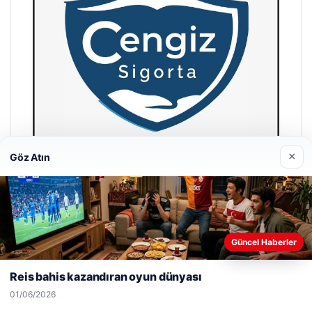
×
Göz Atın
Hastaş Beton
26/05/2026
Web sitemizi nasıl kullandığınızı daha iyi anlayabilmek,
Güncel Haberler
deneyiminizi kişiselleştirmek ve geliştirmek amacıyla çerezler
kullanıyoruz.
Çerez Politikamız
Reis bahis kazandıran oyun dünyası
Reddet
Kabul Et
01/06/2026