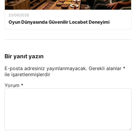
23/06/2026
Oyun Dünyasında Güvenilir Locabet Deneyimi
Bir yanıt yazın
E-posta adresiniz yayınlanmayacak.
Gerekli alanlar
*
ile işaretlenmişlerdir
Yorum
*