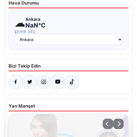
Hava Durumu
☁
Ankara
NaN°C
ŞEHIR SEÇ
Bizi Takip Edin
Yan Manşet