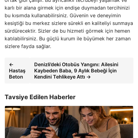
ortak gibi çalışır. Bu ayrıcalıklı tecrübeyi yaşamak ve
karlı bir alana girmek için endişe duymadan tercihinizi
bu kısımda kullanabilirsiniz. Güvenin ve deneyimin
kesiştiği bu merkez sizlere sürekli en kaliteliyi sunmaya
sürdürecektir. Sizler de bu hizmeti görmek için hemen
katılabilirsiniz. Bu güçlü kurum ile büyümek her zaman
sizlere fayda sağlar.
←
Denizli’deki Otobüs Yangını: Ailesini
Hastaş
Kaybeden Baba, 9 Aylık Bebeği İçin
Beton
Kendini Tehlikeye Attı →
Tavsiye Edilen Haberler