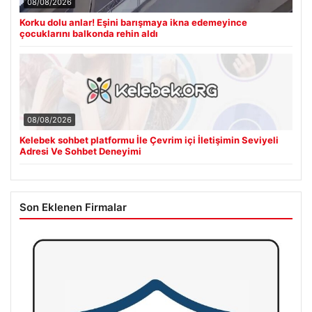
08/08/2026
Korku dolu anlar! Eşini barışmaya ikna edemeyince
çocuklarını balkonda rehin aldı
08/08/2026
Kelebek sohbet platformu İle Çevrim içi İletişimin Seviyeli
Adresi Ve Sohbet Deneyimi
Son Eklenen Firmalar