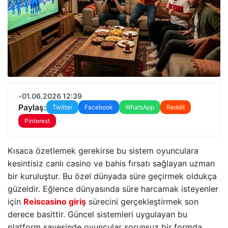
•
01.06.2026 12:39
Paylaş:
Twitter
Facebook
WhatsApp
Reddit
Pinterest
Kısaca özetlemek gerekirse bu sistem oyunculara
kesintisiz canlı casino ve bahis fırsatı sağlayan uzman
bir kuruluştur. Bu özel dünyada süre geçirmek oldukça
güzeldir. Eğlence dünyasında süre harcamak isteyenler
için
Reiscasino giriş
sürecini gerçekleştirmek son
derece basittir. Güncel sistemleri uygulayan bu
platform sayesinde oyuncular sorunsuz bir formda