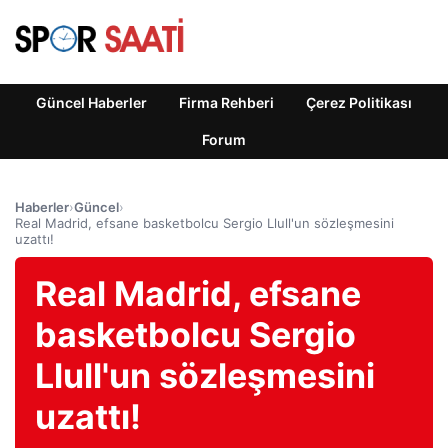
Güncel Haberler
Firma Rehberi
Çerez Politikası
Forum
Haberler
›
Güncel
›
Real Madrid, efsane basketbolcu Sergio Llull'un sözleşmesini
uzattı!
Real Madrid, efsane
basketbolcu Sergio
Llull'un sözleşmesini
uzattı!