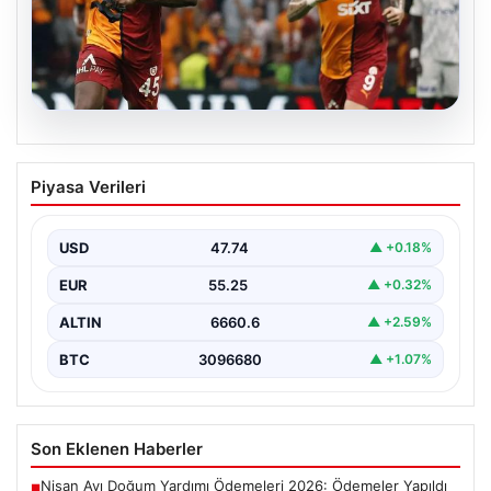
06.08.2026
Osimhen’den Icardi tepkisi! Yönetimin o
Piyasa Verileri
teklifini reddetti
USD
47.74
▲ +0.18%
EUR
55.25
▲ +0.32%
ALTIN
6660.6
▲ +2.59%
BTC
3096680
▲ +1.07%
Son Eklenen Haberler
Nisan Ayı Doğum Yardımı Ödemeleri 2026: Ödemeler Yapıldı
■