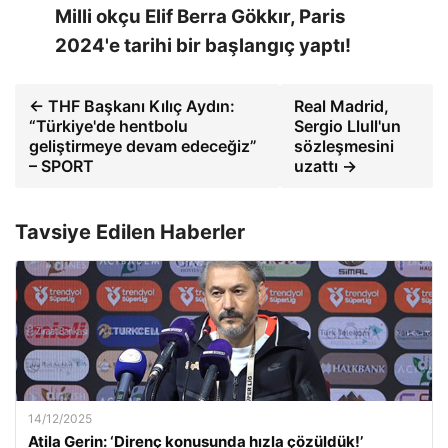
Milli okçu Elif Berra Gökkır, Paris
2024'e tarihi bir başlangıç ​​yaptı!
← THF Başkanı Kılıç Aydın:
Real Madrid,
“Türkiye'de hentbolu
Sergio Llull'un
geliştirmeye devam edeceğiz”
sözleşmesini
– SPORT
uzattı →
Tavsiye Edilen Haberler
14/12/2025
Atila Gerin: ‘Direnç konusunda hızla çözüldük!’