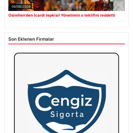
06/08/2026
Osimhen’den Icardi tepkisi! Yönetimin o teklifini reddetti
Son Eklenen Firmalar