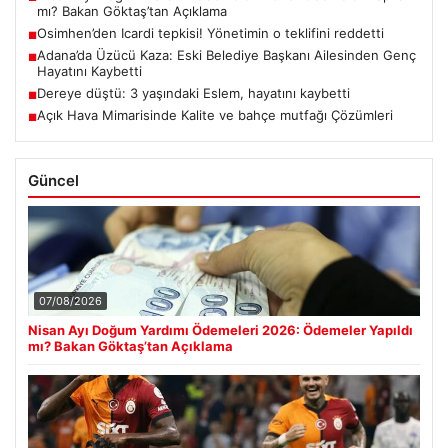
mı? Bakan Göktaş’tan Açıklama
Osimhen’den Icardi tepkisi! Yönetimin o teklifini reddetti
■
Adana’da Üzücü Kaza: Eski Belediye Başkanı Ailesinden Genç
■
Hayatını Kaybetti
Dereye düştü: 3 yaşındaki Eslem, hayatını kaybetti
■
Açık Hava Mimarisinde Kalite ve bahçe mutfağı Çözümleri
■
Güncel
07/08/2026
Nisan Ayı Doğum Yardımı Ödemeleri 2026: Ödemeler Yapıldı
mı? Bakan Göktaş’tan Açıklama