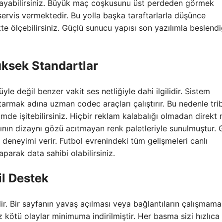
ayabilirsiniz. Büyük maç coşkusunu üst perdeden görmek
servis vermektedir. Bu yolla başka taraftarlarla düşünce
kte ölçebilirsiniz. Güçlü sunucu yapısı son yazılımla beslendiğ
ksek Standartlar
le değil benzer vakit ses netliğiyle dahi ilgilidir. Sistem
tarmak adına uzman codec araçları çalıştırır. Bu nedenle tri
imde işitebilirsiniz. Hiçbir reklam kalabalığı olmadan direkt
sının dizaynı gözü acıtmayan renk paletleriyle sunulmuştur.
n deneyimi verir. Futbol evrenindeki tüm gelişmeleri canlı
aparak data sahibi olabilirsiniz.
il Destek
ir. Bir sayfanın yavaş açılması veya bağlantıların çalışmama
z kötü olaylar minimuma indirilmiştir. Her basma sizi hızlıca