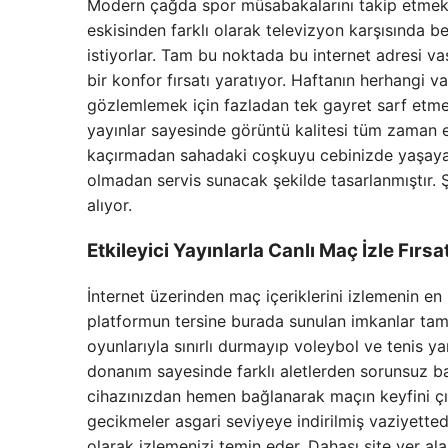
Modern çağda spor müsabakalarını takip etmek art
eskisinden farklı olarak televizyon karşısında 
istiyorlar. Tam bu noktada bu internet adresi va
bir konfor fırsatı yaratıyor. Haftanın herhangi 
gözlemlemek için fazladan tek gayret sarf etme
yayınlar sayesinde görüntü kalitesi tüm zaman 
kaçırmadan sahadaki coşkuyu cebinizde yaşayab
olmadan servis sunacak şekilde tasarlanmıştır. 
alıyor.
Etkileyici Yayınlarla
Canlı Maç İzle
Fırsat
İnternet üzerinden maç içeriklerini izlemenin en 
platformun tersine burada sunulan imkanlar tamam
oyunlarıyla sınırlı durmayıp voleybol ve tenis yarı
donanım sayesinde farklı aletlerden sorunsuz ba
cihazınızdan hemen bağlanarak maçın keyfini çı
gecikmeler asgari seviyeye indirilmiş vaziyetted
olarak izlemenizi temin eder. Dahası site yer al