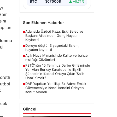
BTC
3070008
▲ +0.74%
yı
zzam
sını
Son Eklenen Haberler
apılan
Adana’da Üzücü Kaza: Eski Belediye
■
Başkanı Ailesinden Genç Hayatını
Kaybetti
 donma
Dereye düştü: 3 yaşındaki Eslem,
ul
■
hayatını kaybetti
Açık Hava Mimarisinde Kalite ve bahçe
■
mutfağı Çözümleri
FETÖ’nün 15 Temmuz Darbe Girişiminde
■
Yer Alan Burkay Karatepe ile İlişkili
Şüphelinin İfadesi Ortaya Çıktı: ‘Salih
cretli
Usta’ Kimdir?
futbol
DAP Yapı’dan Yenilikçi Bir Adım: Emlak
■
Güvencesiyle Kendi Kendini Ödeyen
k
Konut Modeli
ecek
Güncel
ını