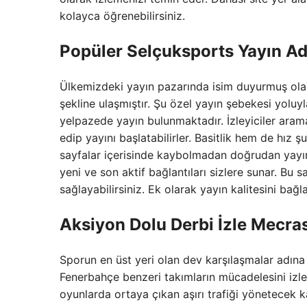
kolayca öğrenebilirsiniz.
Popüler
Selçuksports
Yayın Ad
Ülkemizdeki yayın pazarında isim duyurmuş ol
şekline ulaşmıştır. Şu özel yayın şebekesi yoluy
yelpazede yayın bulunmaktadır. İzleyiciler arama
edip yayını başlatabilirler. Basitlik hem de hız 
sayfalar içerisinde kaybolmadan doğrudan yayı
yeni ve son aktif bağlantıları sizlere sunar. 
sağlayabilirsiniz. Ek olarak yayın kalitesini ba
Aksiyon Dolu
Derbi İzle
Mecras
Sporun en üst yeri olan dev karşılaşmalar adın
Fenerbahçe benzeri takımların mücadelesini izlem
oyunlarda ortaya çıkan aşırı trafiği yönetecek k