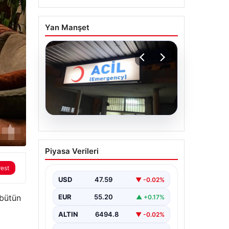
Yan Manşet
05.08.2026
Dereye düştü: 3
Piyasa Verileri
yaşındaki Eslem,
hayatını kaybetti
rest
USD
47.59
▼ -0.02%
 bütün
EUR
55.20
▲ +0.17%
ALTIN
6494.8
▼ -0.02%