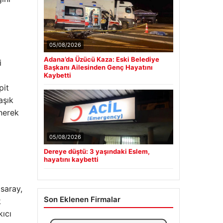
05/08/2026
Adana’da Üzücü Kaza: Eski Belediye
i
Başkanı Ailesinden Genç Hayatını
Kaybetti
pit
aşık
nerek
05/08/2026
Dereye düştü: 3 yaşındaki Eslem,
hayatını kaybetti
asaray,
Son Eklenen Firmalar
k
kıcı