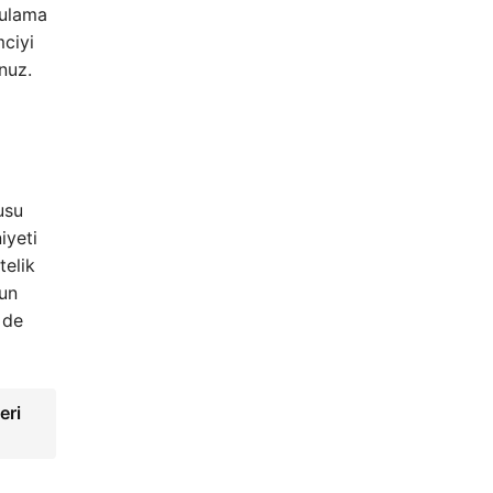
gulama
mciyi
nuz.
usu
iyeti
telik
gun
 de
eri