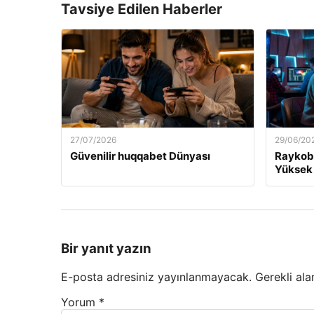
Tavsiye Edilen Haberler
27/07/2026
29/06/20
Güvenilir huqqabet Dünyası
Raykobe
Yüksek 
Bir yanıt yazın
E-posta adresiniz yayınlanmayacak.
Gerekli ala
Yorum
*