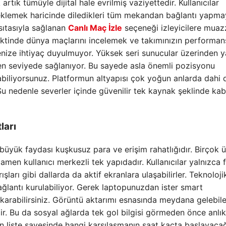
ık tümüyle dijital hale evrilmiş vaziyettedir. Kullanıcılar
beklemek haricinde diledikleri tüm mekandan bağlantı yapma
sıtasıyla sağlanan
Canlı Maç İzle
seçeneği izleyicilere mua
vaktinde dünya maçlarını incelemek ve takımınızın performan
nize ihtiyaç duyulmuyor. Yüksek seri sunucular üzerinden y
en seviyede sağlanıyor. Bu sayede asla önemli pozisyonu
iliyorsunuz. Platformun altyapısı çok yoğun anlarda dahi
Şu nedenle severler içinde güvenilir tek kaynak şeklinde kab
ları
büyük faydası kuşkusuz para ve erişim rahatlığıdır. Birçok ü
en kullanıcı merkezli tek yapıdadır. Kullanıcılar yalnızca 
şları gibi dallarda da aktif ekranlara ulaşabilirler. Teknoloji
ğlantı kurulabiliyor. Gerek laptopunuzdan ister smart
karabilirsiniz. Görüntü aktarımı esnasında meydana gelebil
ir. Bu da sosyal ağlarda tek gol bilgisi görmeden önce anlık
an liste sayesinde hangi karşılaşmanın saat kaçta başlayacağ