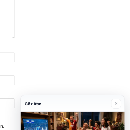
×
Göz Atın
n.