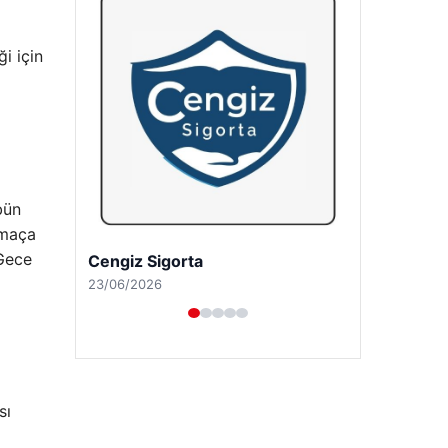
i için
bün
 maça
 Gece
Hastaş Beton
26/05/2026
sı