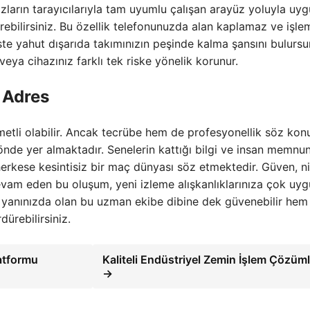
hazların tarayıcılarıyla tam uyumlu çalışan arayüz yoluyla uy
ebilirsiniz. Bu özellik telefonunuzda alan kaplamaz ve işle
te yahut dışarıda takımınızın peşinde kalma şansını bulursu
 veya cihazınız farklı tek riske yönelik korunur.
 Adres
hmetli olabilir. Ancak tecrübe hem de profesyonellik söz kon
önde yer almaktadır. Senelerin kattığı bilgi ve insan memnun
herkese kesintisiz bir maç dünyası söz etmektedir. Güven, ni
vam eden bu oluşum, yeni izleme alışkanlıklarınıza çok uy
yanınızda olan bu uzman ekibe dibine dek güvenebilir hem
ürebilirsiniz.
latformu
Kaliteli Endüstriyel Zemin İşlem Çözüml
→