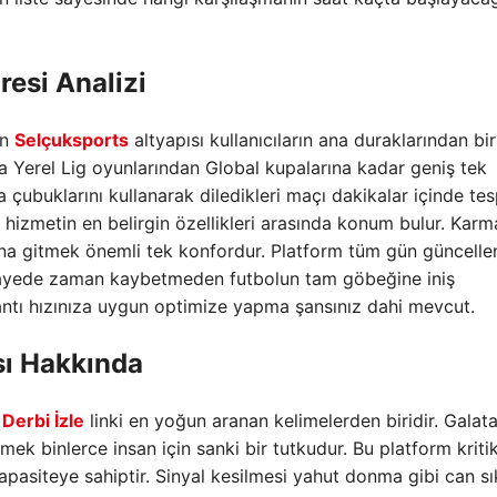
resi Analizi
an
Selçuksports
altyapısı kullanıcıların ana duraklarından bir
la Yerel Lig oyunlarından Global kupalarına kadar geniş tek
 çubuklarını kullanarak diledikleri maçı dakikalar içinde tes
şu hizmetin en belirgin özellikleri arasında konum bulur. Karm
na gitmek önemli tek konfordur. Platform tüm gün güncelle
Bu sayede zaman kaybetmeden futbolun tam göbeğine iniş
ğlantı hızınıza uygun optimize yapma şansınız dahi mevcut.
ı Hakkında
a
Derbi İzle
linki en yoğun aranan kelimelerden biridir. Galat
ek binlerce insan için sanki bir tutkudur. Bu platform kriti
apasiteye sahiptir. Sinyal kesilmesi yahut donma gibi can sı