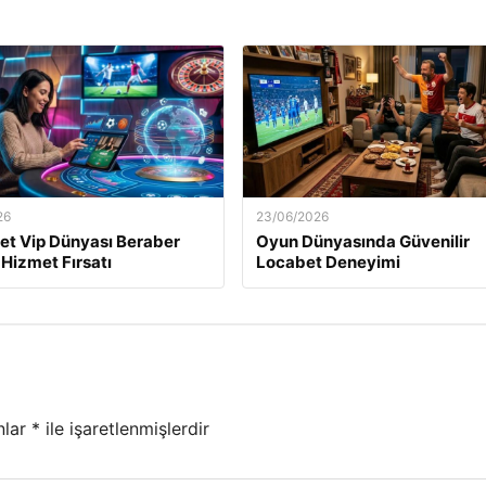
26
23/06/2026
t Vip Dünyası Beraber
Oyun Dünyasında Güvenilir
Hizmet Fırsatı
Locabet Deneyimi
nlar
*
ile işaretlenmişlerdir