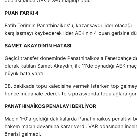
deplasmanda AEK'e 3-0 mağlup oldu.
PUAN FARKI 4
Fatih Terim'in Panathinaikos'u, kazansaydı lider olacağı
karşılaşmayı kaybederek lider AEK'nin 4 puan gerisine dü
SAMET AKAYDİN'İN HATASI
Geçici transfer döneminde Panathinaikos'a Fenerbahçe'de
olarak katılan Samet Akaydın, ilk 11'de oynadığı AEK ma
büyük hata yaptı.
38. dakikada topu kalecisine vermek isterken top gelme
Ponce müdahale ederek ters pozisyonda topu ağlara gön
PANATHINAİKOS PENALAYI BEKLİYOR
Maçın 1-0'a geldiği dakikalarda Panathinaikos penaltıyı 
hakem maçın devamına karar verdi. VAR odasından ince
önerisi gelmedi.