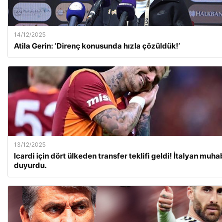
14/12/2025
Atila Gerin: ‘Direnç konusunda hızla çözüldük!’
13/12/2025
Icardi için dört ülkeden transfer teklifi geldi! İtalyan muha
duyurdu.