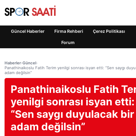
Güncel Haberler
Firma Rehberi
Çerez Politikası
Forum
Haberler
›
Güncel
›
Panathinaikoslu Fatih Terim yenilgi sonrası isyan etti: “Sen saygı duyu
adam değilsin”
Panathinaikoslu Fatih Te
yenilgi sonrası isyan etti:
“Sen saygı duyulacak bir
adam değilsin”