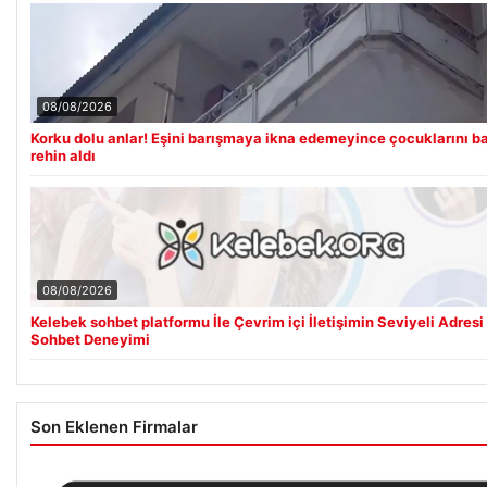
08/08/2026
Korku dolu anlar! Eşini barışmaya ikna edemeyince çocuklarını b
rehin aldı
08/08/2026
Kelebek sohbet platformu İle Çevrim içi İletişimin Seviyeli Adresi
Sohbet Deneyimi
Son Eklenen Firmalar