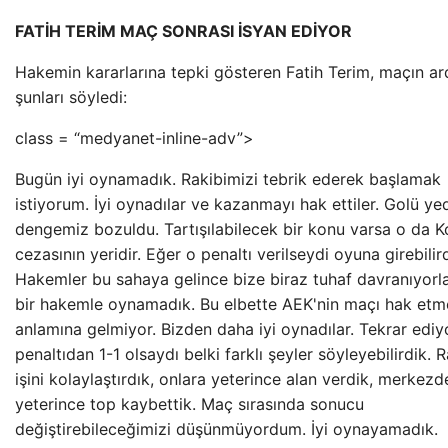
FATİH TERİM MAÇ SONRASI İSYAN EDİYOR
Hakemin kararlarına tepki gösteren Fatih Terim, maçın a
şunları söyledi:
class = “medyanet-inline-adv”>
Bugün iyi oynamadık. Rakibimizi tebrik ederek başlamak
istiyorum. İyi oynadılar ve kazanmayı hak ettiler. Golü ye
dengemiz bozuldu. Tartışılabilecek bir konu varsa o da Ko
cezasının yeridir. Eğer o penaltı verilseydi oyuna girebilird
Hakemler bu sahaya gelince bize biraz tuhaf davranıyorlar.
bir hakemle oynamadık. Bu elbette AEK'nin maçı hak etm
anlamına gelmiyor. Bizden daha iyi oynadılar. Tekrar edi
penaltıdan 1-1 olsaydı belki farklı şeyler söyleyebilirdik. R
işini kolaylaştırdık, onlara yeterince alan verdik, merkezd
yeterince top kaybettik. Maç sırasında sonucu
değiştirebileceğimizi düşünmüyordum. İyi oynayamadık.