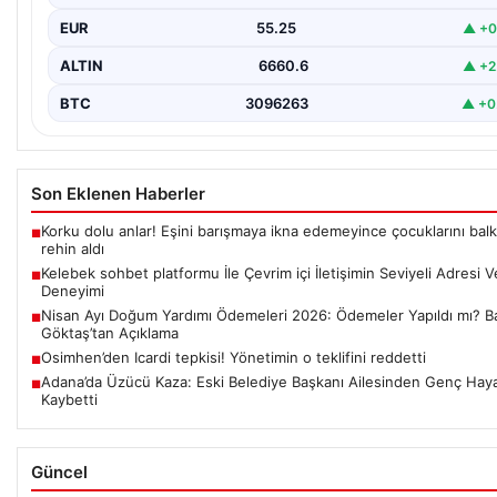
EUR
55.25
▲ +0
ALTIN
6660.6
▲ +2
BTC
3096263
▲ +0
Son Eklenen Haberler
Korku dolu anlar! Eşini barışmaya ikna edemeyince çocuklarını bal
■
rehin aldı
Kelebek sohbet platformu İle Çevrim içi İletişimin Seviyeli Adresi 
■
Deneyimi
Nisan Ayı Doğum Yardımı Ödemeleri 2026: Ödemeler Yapıldı mı? B
■
Göktaş’tan Açıklama
Osimhen’den Icardi tepkisi! Yönetimin o teklifini reddetti
■
Adana’da Üzücü Kaza: Eski Belediye Başkanı Ailesinden Genç Haya
■
Kaybetti
Güncel