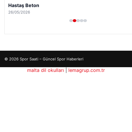
Hastaş Beton
26/05/2026
© 2026 Spor Saati – Güncel Spor Haberleri
iteleri
malta dil okulları
|
lemagrup.com.tr
 escort
 escort
 escort
 escort
 escort
io
dhub