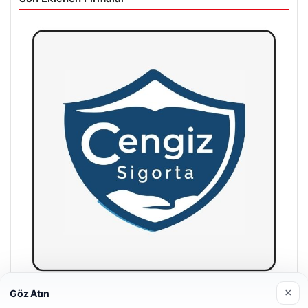
×
Göz Atın
Hastaş Beton