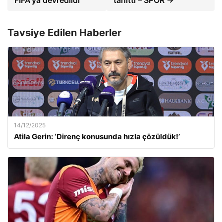
FIFA'ya devredildi
tanıttı – SPOR →
Tavsiye Edilen Haberler
14/12/2025
Atila Gerin: ‘Direnç konusunda hızla çözüldük!’