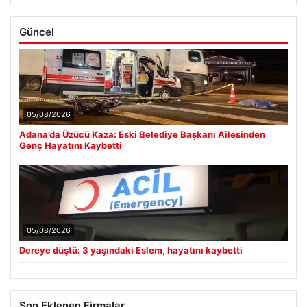
Güncel
05/08/2026
Adana’da Üzücü Kaza: Eski Belediye Başkanı Ailesinden
Genç Hayatını Kaybetti
05/08/2026
Dereye düştü: 3 yaşındaki Eslem, hayatını kaybetti
Son Eklenen Firmalar