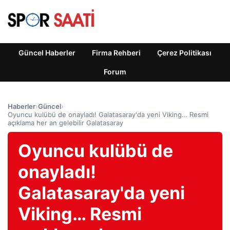
Güncel Haberler
Firma Rehberi
Çerez Politikası
Forum
Haberler
›
Güncel
›
Oyuncu kulübü de onayladı! Galatasaray'da yeni Viking… Resmi
açıklama her an gelebilir Galatasaray
Oyuncu kulübü de
onayladı!
Galatasaray'da yeni
Viking… Resmi