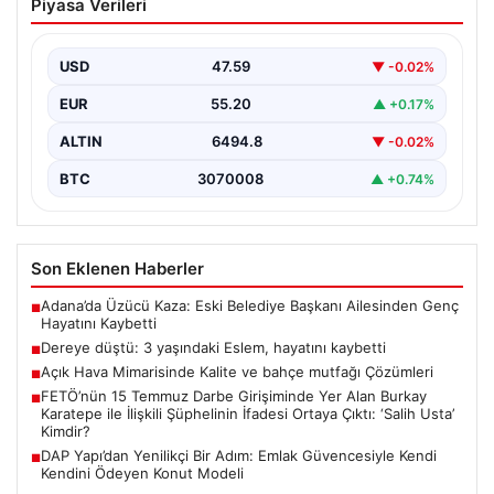
Piyasa Verileri
hayatını kaybetti
USD
47.59
▼ -0.02%
EUR
55.20
▲ +0.17%
ALTIN
6494.8
▼ -0.02%
BTC
3070008
▲ +0.74%
Son Eklenen Haberler
Adana’da Üzücü Kaza: Eski Belediye Başkanı Ailesinden Genç
■
Hayatını Kaybetti
Dereye düştü: 3 yaşındaki Eslem, hayatını kaybetti
■
Açık Hava Mimarisinde Kalite ve bahçe mutfağı Çözümleri
■
FETÖ’nün 15 Temmuz Darbe Girişiminde Yer Alan Burkay
■
Karatepe ile İlişkili Şüphelinin İfadesi Ortaya Çıktı: ‘Salih Usta’
Kimdir?
DAP Yapı’dan Yenilikçi Bir Adım: Emlak Güvencesiyle Kendi
■
Kendini Ödeyen Konut Modeli