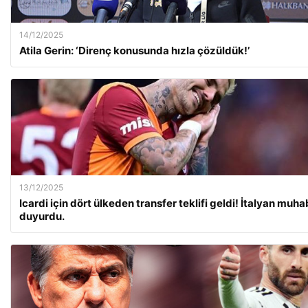
14/12/2025
Atila Gerin: ‘Direnç konusunda hızla çözüldük!’
13/12/2025
Icardi için dört ülkeden transfer teklifi geldi! İtalyan muha
duyurdu.