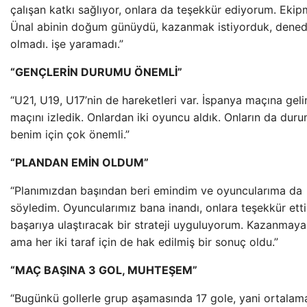
çalışan katkı sağlıyor, onlara da teşekkür ediyorum. Eki
Ünal abinin doğum günüydü, kazanmak istiyorduk, dene
olmadı. işe yaramadı.”
“GENÇLERİN DURUMU ÖNEMLİ”
“U21, U19, U17’nin de hareketleri var. İspanya maçına gel
maçını izledik. Onlardan iki oyuncu aldık. Onların da duru
benim için çok önemli.”
“PLANDAN EMİN OLDUM”
“Planımızdan başından beri emindim ve oyuncularıma da
söyledim. Oyuncularımız bana inandı, onlara teşekkür etti
başarıya ulaştıracak bir strateji uyguluyorum. Kazanmaya 
ama her iki taraf için de hak edilmiş bir sonuç oldu.”
“MAÇ BAŞINA 3 GOL, MUHTEŞEM”
“Bugünkü gollerle grup aşamasında 17 gole, yani ortalam