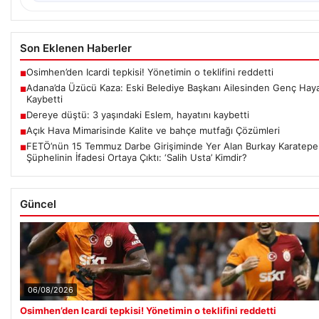
Son Eklenen Haberler
Osimhen’den Icardi tepkisi! Yönetimin o teklifini reddetti
■
Adana’da Üzücü Kaza: Eski Belediye Başkanı Ailesinden Genç Haya
■
Kaybetti
Dereye düştü: 3 yaşındaki Eslem, hayatını kaybetti
■
Açık Hava Mimarisinde Kalite ve bahçe mutfağı Çözümleri
■
FETÖ’nün 15 Temmuz Darbe Girişiminde Yer Alan Burkay Karatepe ile
■
Şüphelinin İfadesi Ortaya Çıktı: ‘Salih Usta’ Kimdir?
Güncel
06/08/2026
Osimhen’den Icardi tepkisi! Yönetimin o teklifini reddetti