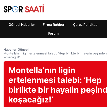
Güncel Haberler
Firma Rehberi
Çerez Politikası
Forum
Haberler
›
Güncel
›
Montella’nın ligin ertelenmesi talebi: ‘Hep birlikte bir hayalin peşinden
koşacağız!’
Montella’nın ligin
ertelenmesi talebi: ‘Hep
birlikte bir hayalin peşin
koşacağız!’