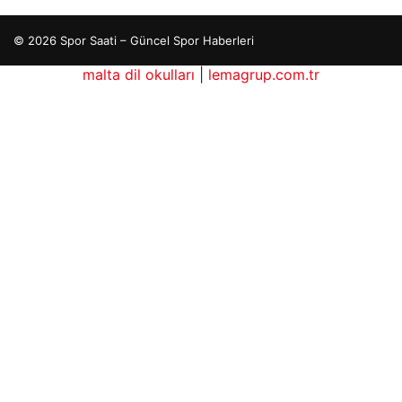
© 2026 Spor Saati – Güncel Spor Haberleri
malta dil okulları
|
lemagrup.com.tr
hub
etcio