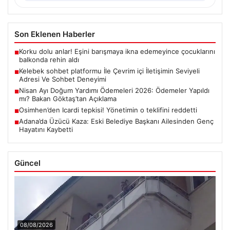
Son Eklenen Haberler
Korku dolu anlar! Eşini barışmaya ikna edemeyince çocuklarını
■
balkonda rehin aldı
Kelebek sohbet platformu İle Çevrim içi İletişimin Seviyeli
■
Adresi Ve Sohbet Deneyimi
Nisan Ayı Doğum Yardımı Ödemeleri 2026: Ödemeler Yapıldı
■
mı? Bakan Göktaş’tan Açıklama
Osimhen’den Icardi tepkisi! Yönetimin o teklifini reddetti
■
Adana’da Üzücü Kaza: Eski Belediye Başkanı Ailesinden Genç
■
Hayatını Kaybetti
Güncel
08/08/2026