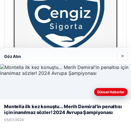
×
Göz Atın
Hastaş Beton
26/05/2026
Güncel Haberler
Web sitemizi nasıl kullandığınızı daha iyi anlayabilmek,
deneyiminizi kişiselleştirmek ve geliştirmek amacıyla çerezler
Montella ilk kez konuştu… Merih Demiral'in penaltısı
kullanıyoruz.
Çerez Politikamız
için inanılmaz sözler! 2024 Avrupa Şampiyonası
Reddet
Kabul Et
05/07/2024