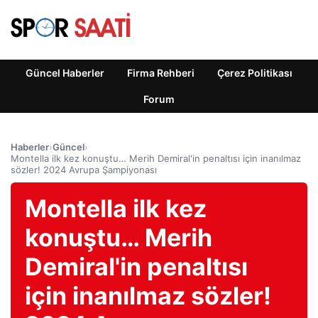
Güncel Haberler
Firma Rehberi
Çerez Politikası
Forum
Haberler
›
Güncel
›
Montella ilk kez konuştu… Merih Demiral'in penaltısı için inanılmaz
sözler! 2024 Avrupa Şampiyonası
Montella ilk kez
konuştu… Merih
Demiral'in penaltısı
için inanılmaz sözler!