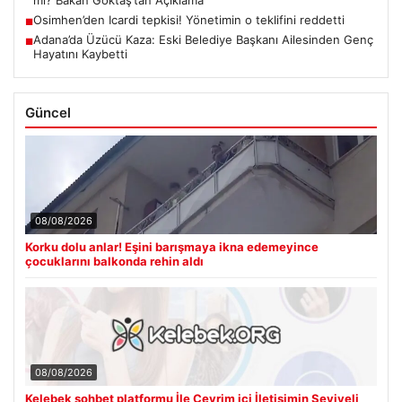
Osimhen’den Icardi tepkisi! Yönetimin o teklifini reddetti
■
Adana’da Üzücü Kaza: Eski Belediye Başkanı Ailesinden Genç
■
Hayatını Kaybetti
Güncel
08/08/2026
Korku dolu anlar! Eşini barışmaya ikna edemeyince
çocuklarını balkonda rehin aldı
08/08/2026
Kelebek sohbet platformu İle Çevrim içi İletişimin Seviyeli