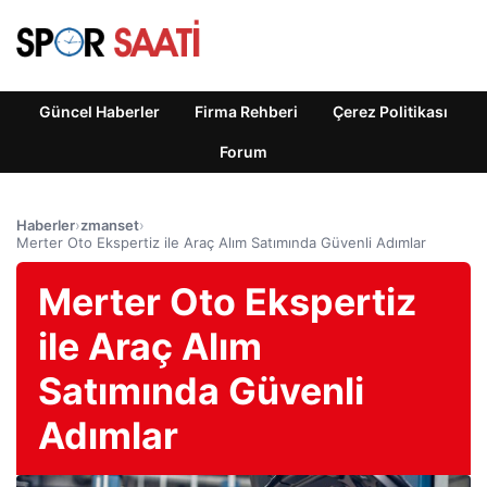
Güncel Haberler
Firma Rehberi
Çerez Politikası
Forum
Haberler
›
zmanset
›
Merter Oto Ekspertiz ile Araç Alım Satımında Güvenli Adımlar
Merter Oto Ekspertiz
ile Araç Alım
Satımında Güvenli
Adımlar