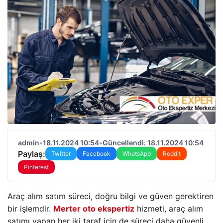
admin
•
18.11.2024 10:54
•
Güncellendi: 18.11.2024 10:54
Paylaş:
Twitter
Facebook
WhatsApp
Reddit
Pinterest
Araç alım satım süreci, doğru bilgi ve güven gerektiren
bir işlemdir.
Merter oto ekspertiz
hizmeti, araç alım
satımı yapan her iki taraf için de süreci daha güvenli