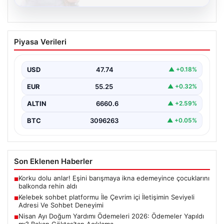
08.08.2026
Kelebek sohbet platformu İle Çevrim içi
Piyasa Verileri
İletişimin Seviyeli Adresi Ve Sohbet
Deneyimi
USD
47.74
▲ +0.18%
Sanal ortamında insanların seviyeli bir biçimde bağlantı
oluşturması ciddi bir hassasiyet ifade etmektedir.
EUR
55.25
▲ +0.32%
Halen…
ALTIN
6660.6
▲ +2.59%
BTC
3096263
▲ +0.05%
Son Eklenen Haberler
Korku dolu anlar! Eşini barışmaya ikna edemeyince çocuklarını
■
balkonda rehin aldı
Kelebek sohbet platformu İle Çevrim içi İletişimin Seviyeli
■
Adresi Ve Sohbet Deneyimi
Nisan Ayı Doğum Yardımı Ödemeleri 2026: Ödemeler Yapıldı
■
mı? Bakan Göktaş’tan Açıklama