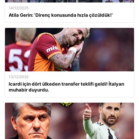
14/12/2025
Atila Gerin: ‘Direnç konusunda hızla çözüldük!’
13/12/2025
Icardi için dört ülkeden transfer teklifi geldi! İtalyan
muhabir duyurdu.