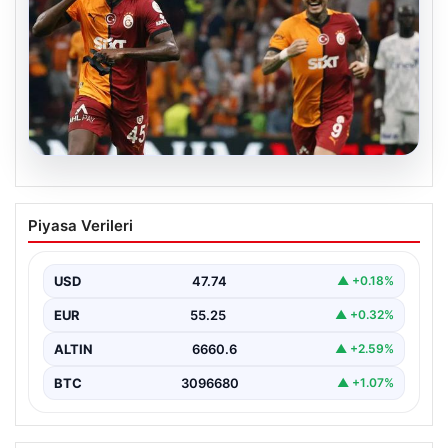
06.08.2026
Osimhen’den Icardi tepkisi! Yönetimin o
Piyasa Verileri
teklifini reddetti
USD
47.74
▲ +0.18%
EUR
55.25
▲ +0.32%
ALTIN
6660.6
▲ +2.59%
BTC
3096680
▲ +1.07%