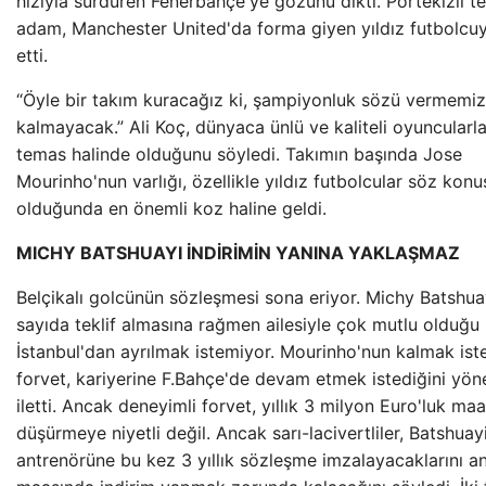
hızıyla sürdüren Fenerbahçe'ye gözünü dikti. Portekizli t
adam, Manchester United'da forma giyen yıldız futbolcuy
etti.
“Öyle bir takım kuracağız ki, şampiyonluk sözü vermemi
kalmayacak.” Ali Koç, dünyaca ünlü ve kaliteli oyuncularl
temas halinde olduğunu söyledi. Takımın başında Jose
Mourinho'nun varlığı, özellikle yıldız futbolcular söz konu
olduğunda en önemli koz haline geldi.
MICHY BATSHUAYI İNDİRİMİN YANINA YAKLAŞMAZ
Belçikalı golcünün sözleşmesi sona eriyor. Michy Batshua
sayıda teklif almasına rağmen ailesiyle çok mutlu olduğu
İstanbul'dan ayrılmak istemiyor. Mourinho'nun kalmak ist
forvet, kariyerine F.Bahçe'de devam etmek istediğini yön
iletti. Ancak deneyimli forvet, yıllık 3 milyon Euro'luk maa
düşürmeye niyetli değil. Ancak sarı-lacivertliler, Batshuay
antrenörüne bu kez 3 yıllık sözleşme imzalayacaklarını a