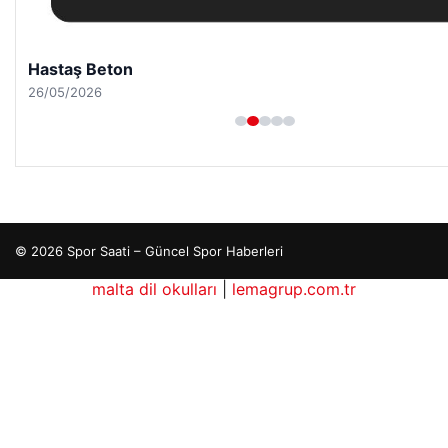
Hastaş Beton
26/05/2026
© 2026 Spor Saati – Güncel Spor Haberleri
malta dil okulları
|
lemagrup.com.tr
o
dhub