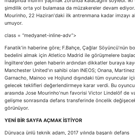
maaşında indirim yapmak zorunda kalacağını söyledi. İki 
şimdilik orta yol bulamasa da müzakereler devam ediyor.
Mourinho, 22 Haziran'daki ilk antrenmana kadar imzayı a
umuyor.
class = “medyanet-inline-adv”>
Fanatik'in haberine göre; F.Bahçe, Çağlar Söyüncü'nün bo
bedelini almak için Atletico Madrid ile görüşmelere başla
İngiltere'den gelen haberin ardından dikkatler buraya kay
Manchester United'ın sahibi olan INEOS; Onana, Martinez,
Garnacho, Mainoo ve Hojlund dışındaki tüm oyuncular içi
gelecek teklifleri değerlendirmeye karar verdi. Bu oyuncu
arasında Jose Mourinho'nun favorisi Victor Lindelöf de va
gelişme sonrasında defans transferinde öncelik değişecek
görünüyor.
YENİ BİR SAYFA AÇMAK İSTİYOR
Dünyaca ünlü teknik adam, 2017 yılında başarılı defans