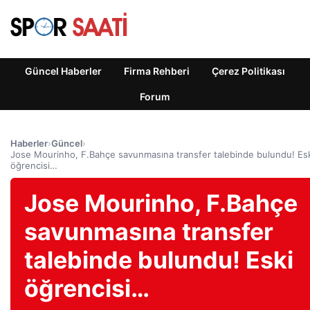
Güncel Haberler
Firma Rehberi
Çerez Politikası
Forum
Haberler
›
Güncel
›
Jose Mourinho, F.Bahçe savunmasına transfer talebinde bulundu! Es
öğrencisi…
Jose Mourinho, F.Bahçe
savunmasına transfer
talebinde bulundu! Eski
öğrencisi…