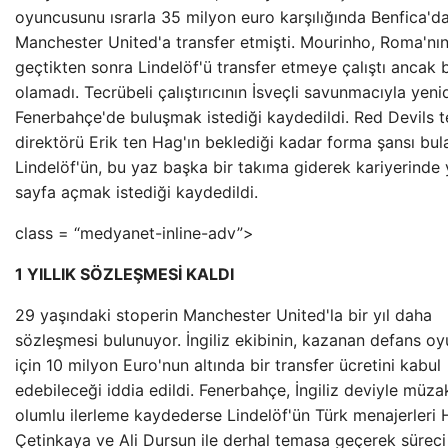
oyuncusunu ısrarla 35 milyon euro karşılığında Benfica'd
Manchester United'a transfer etmişti. Mourinho, Roma'nı
geçtikten sonra Lindelöf'ü transfer etmeye çalıştı ancak b
olamadı. Tecrübeli çalıştırıcının İsveçli savunmacıyla yeni
Fenerbahçe'de buluşmak istediği kaydedildi. Red Devils t
direktörü Erik ten Hag'ın beklediği kadar forma şansı bu
Lindelöf'ün, bu yaz başka bir takıma giderek kariyerinde 
sayfa açmak istediği kaydedildi.
class = “medyanet-inline-adv”>
1 YILLIK SÖZLEŞMESİ KALDI
29 yaşındaki stoperin Manchester United'la bir yıl daha
sözleşmesi bulunuyor. İngiliz ekibinin, kazanan defans o
için 10 milyon Euro'nun altında bir transfer ücretini kabul
edebileceği iddia edildi. Fenerbahçe, İngiliz deviyle müza
olumlu ilerleme kaydederse Lindelöf'ün Türk menajerleri
Çetinkaya ve Ali Dursun ile derhal temasa geçerek süreci