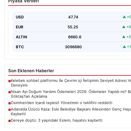
Piyasa Verileri
Ödemeler Yapıldı mı? Bakan Göktaş’tan Açıkl
Her ay düzenli olarak yapılan doğum yardımı ödemeleri, ihtiyaç s
ailelerin yaşamını kolaylaştırmaya devam…
USD
47.74
▲ +0
EUR
55.25
▲ +0
ALTIN
6660.6
▲ +2
BTC
3096680
▲ +1
Son Eklenen Haberler
Kelebek sohbet platformu İle Çevrim içi İletişimin Seviyeli Adresi 
■
Deneyimi
Nisan Ayı Doğum Yardımı Ödemeleri 2026: Ödemeler Yapıldı mı? B
■
Göktaş’tan Açıklama
Osimhen’den Icardi tepkisi! Yönetimin o teklifini reddetti
■
Adana’da Üzücü Kaza: Eski Belediye Başkanı Ailesinden Genç Haya
■
Kaybetti
Dereye düştü: 3 yaşındaki Eslem, hayatını kaybetti
■