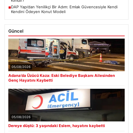
Kimdir?
DAP Yapı’dan Yenilikçi Bir Adım: Emlak Güvencesiyle Kendi
■
Kendini Ödeyen Konut Modeli
Güncel
05/08/2026
Adana’da Üzücü Kaza: Eski Belediye Başkanı Ailesinden
Genç Hayatını Kaybetti
05/08/2026
Dereye düştü: 3 yaşındaki Eslem, hayatını kaybetti