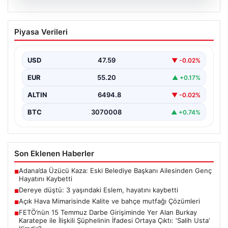
05.08.2026
Dereye düştü: 3 yaşındaki Eslem,
Piyasa Verileri
hayatını kaybetti
USD
47.59
▼ -0.02%
EUR
55.20
▲ +0.17%
ALTIN
6494.8
▼ -0.02%
BTC
3070008
▲ +0.74%
Son Eklenen Haberler
Adana’da Üzücü Kaza: Eski Belediye Başkanı Ailesinden Genç
■
Hayatını Kaybetti
Dereye düştü: 3 yaşındaki Eslem, hayatını kaybetti
■
Açık Hava Mimarisinde Kalite ve bahçe mutfağı Çözümleri
■
FETÖ’nün 15 Temmuz Darbe Girişiminde Yer Alan Burkay
■
Karatepe ile İlişkili Şüphelinin İfadesi Ortaya Çıktı: ‘Salih Usta’