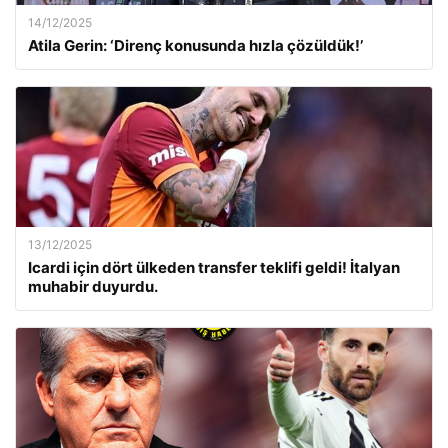
14/12/2025
Atila Gerin: ‘Direnç konusunda hızla çözüldük!’
13/12/2025
Icardi için dört ülkeden transfer teklifi geldi! İtalyan
muhabir duyurdu.