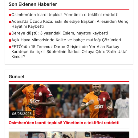
Son Eklenen Haberler
Osimhen’den Icardi tepkisi! Yönetimin o teklifini reddetti
■
Adana’da Üzücü Kaza: Eski Belediye Başkanı Ailesinden Genç
■
Hayatını Kaybetti
Dereye düştü: 3 yaşındaki Eslem, hayatını kaybetti
■
Açık Hava Mimarisinde Kalite ve bahçe mutfağı Çözümleri
■
FETÖ’nün 15 Temmuz Darbe Girişiminde Yer Alan Burkay
■
Karatepe ile İlişkili Şüphelinin İfadesi Ortaya Çıktı: ‘Salih Usta’
Kimdir?
Güncel
06/08/2026
Osimhen’den Icardi tepkisi! Yönetimin o teklifini reddetti