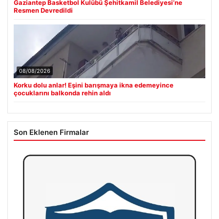
Gaziantep Basketbol Kulübü Şehitkamil Belediyesi’ne
Resmen Devredildi
08/08/2026
Korku dolu anlar! Eşini barışmaya ikna edemeyince
çocuklarını balkonda rehin aldı
Son Eklenen Firmalar