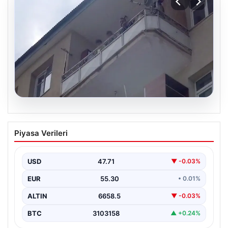
08.08.2026
Korku dolu anlar! Eşini barışmaya ikna
Piyasa Verileri
edemeyince çocuklarını balkonda rehin
aldı
USD
47.71
▼ -0.03%
EUR
55.30
• 0.01%
ALTIN
6658.5
▼ -0.03%
BTC
3103158
▲ +0.24%