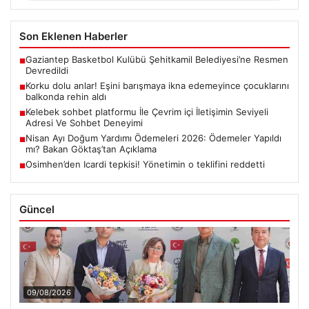
Son Eklenen Haberler
Gaziantep Basketbol Kulübü Şehitkamil Belediyesi’ne Resmen
■
Devredildi
Korku dolu anlar! Eşini barışmaya ikna edemeyince çocuklarını
■
balkonda rehin aldı
Kelebek sohbet platformu İle Çevrim içi İletişimin Seviyeli
■
Adresi Ve Sohbet Deneyimi
Nisan Ayı Doğum Yardımı Ödemeleri 2026: Ödemeler Yapıldı
■
mı? Bakan Göktaş’tan Açıklama
Osimhen’den Icardi tepkisi! Yönetimin o teklifini reddetti
■
Güncel
09/08/2026