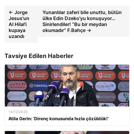
← Jorge
Yunanlılar zaferi bile unuttu, bütün
Jesus'un
ülke Edin Dzeko'yu konuşuyor…
Al Hilal'i
Sinirlendiler! “Bu bir meydan
kupaya
okumadır” F.Bahçe →
uzandı
Tavsiye Edilen Haberler
14/12/2025
Atila Gerin: ‘Direnç konusunda hızla çözüldük!’