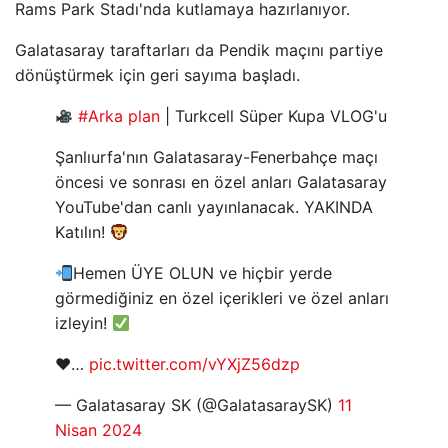
Rams Park Stadı'nda kutlamaya hazırlanıyor.
Galatasaray taraftarları da Pendik maçını partiye
dönüştürmek için geri sayıma başladı.
#Arka plan
| Turkcell Süper Kupa VLOG'u
Şanlıurfa'nın Galatasaray-Fenerbahçe maçı
öncesi ve sonrası en özel anları Galatasaray
YouTube'dan canlı yayınlanacak. YAKINDA
Katılın!
Hemen ÜYE OLUN ve hiçbir yerde
görmediğiniz en özel içerikleri ve özel anları
izleyin!
♥️…
pic.twitter.com/vYXjZ56dzp
— Galatasaray SK (@GalatasaraySK)
11
Nisan 2024