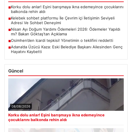
Korku dolu anlar! Eşini barışmaya ikna edemeyince çocuklarını
■
balkonda rehin aldı
Kelebek sohbet platformu İle Çevrim içi İletişimin Seviyeli
■
Adresi Ve Sohbet Deneyimi
Nisan Ayı Doğum Yardımı Ödemeleri 2026: Ödemeler Yapıldı
■
mı? Bakan Göktaş’tan Açıklama
Osimhen’den Icardi tepkisi! Yönetimin o teklifini reddetti
■
Adana’da Üzücü Kaza: Eski Belediye Başkanı Ailesinden Genç
■
Hayatını Kaybetti
Güncel
08/08/2026
Korku dolu anlar! Eşini barışmaya ikna edemeyince
çocuklarını balkonda rehin aldı