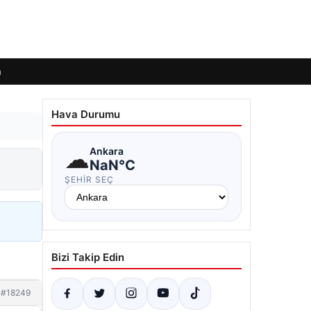
m
Hava Durumu
☁
Ankara
NaN°C
ŞEHIR SEÇ
Bizi Takip Edin
#18249