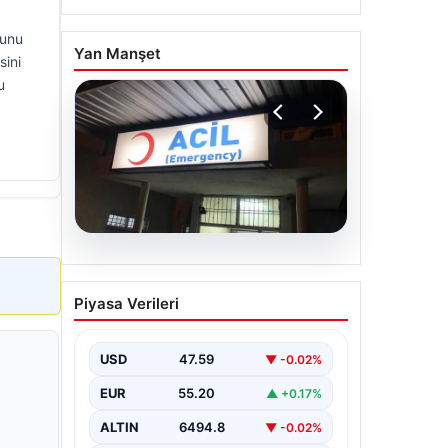
ğunu
Yan Manşet
sini
u
05.08.2026
Dereye düştü: 3 yaşındaki
Piyasa Verileri
Eslem, hayatını kaybetti
USD
47.59
▼ -0.02%
EUR
55.20
▲ +0.17%
ALTIN
6494.8
▼ -0.02%