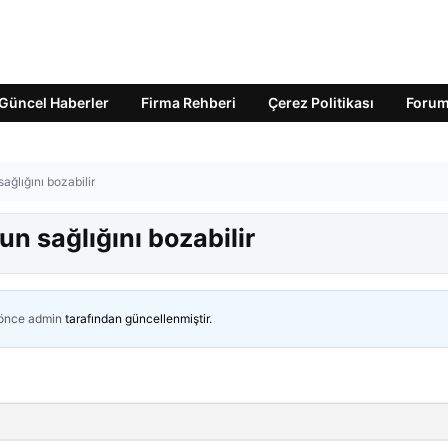
Güncel Haberler
Firma Rehberi
Çerez Politikası
Foru
ağlığını bozabilir
n sağlığını bozabilir
 önce
admin
tarafından güncellenmiştir.