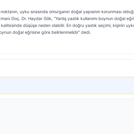
i noktanın, uyku sırasında omurganın doğal yapısının korunması oldu
Uzmanı Doç. Dr. Haydar Gök, “Yanlış yastık kullanımı boynun doğal eğri
litesinde düşüşe neden olabilir. En doğru yastık seçimi; kişinin uyk
ynun doğal eğrisine göre belirlenmelidir” dedi.