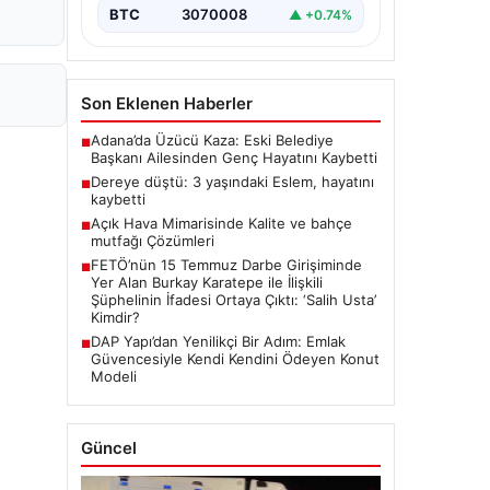
BTC
3070008
▲ +0.74%
Son Eklenen Haberler
Adana’da Üzücü Kaza: Eski Belediye
■
Başkanı Ailesinden Genç Hayatını Kaybetti
Dereye düştü: 3 yaşındaki Eslem, hayatını
■
kaybetti
Açık Hava Mimarisinde Kalite ve bahçe
■
mutfağı Çözümleri
FETÖ’nün 15 Temmuz Darbe Girişiminde
■
Yer Alan Burkay Karatepe ile İlişkili
Şüphelinin İfadesi Ortaya Çıktı: ‘Salih Usta’
Kimdir?
DAP Yapı’dan Yenilikçi Bir Adım: Emlak
■
Güvencesiyle Kendi Kendini Ödeyen Konut
Modeli
Güncel