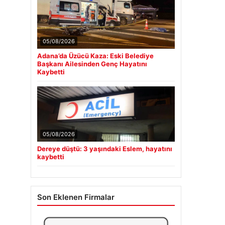
05/08/2026
Adana’da Üzücü Kaza: Eski Belediye
Başkanı Ailesinden Genç Hayatını
Kaybetti
05/08/2026
Dereye düştü: 3 yaşındaki Eslem, hayatını
kaybetti
Son Eklenen Firmalar