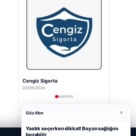
Cengiz Sigorta
23/06/2026
×
Göz Atın
Yastık seçerken dikkat! Boyun sağlığını
bozabilir