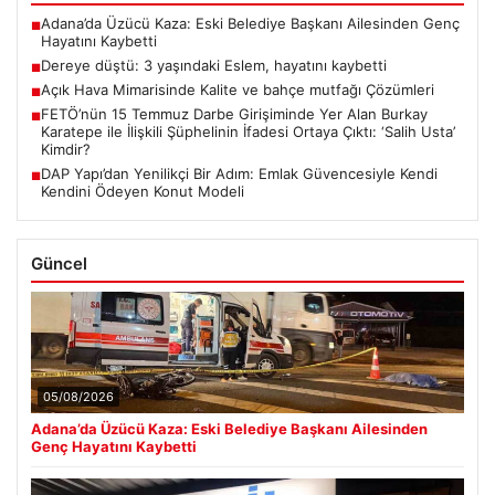
Adana’da Üzücü Kaza: Eski Belediye Başkanı Ailesinden Genç
■
Hayatını Kaybetti
Dereye düştü: 3 yaşındaki Eslem, hayatını kaybetti
■
Açık Hava Mimarisinde Kalite ve bahçe mutfağı Çözümleri
■
FETÖ’nün 15 Temmuz Darbe Girişiminde Yer Alan Burkay
■
Karatepe ile İlişkili Şüphelinin İfadesi Ortaya Çıktı: ‘Salih Usta’
Kimdir?
DAP Yapı’dan Yenilikçi Bir Adım: Emlak Güvencesiyle Kendi
■
Kendini Ödeyen Konut Modeli
Güncel
05/08/2026
Adana’da Üzücü Kaza: Eski Belediye Başkanı Ailesinden
Genç Hayatını Kaybetti