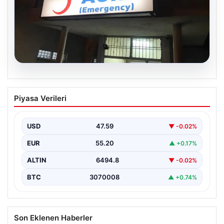
05.08.2026
Dereye düştü: 3 yaşındaki Eslem,
Piyasa Verileri
hayatını kaybetti
USD
47.59
▼ -0.02%
EUR
55.20
▲ +0.17%
ALTIN
6494.8
▼ -0.02%
BTC
3070008
▲ +0.74%
Son Eklenen Haberler