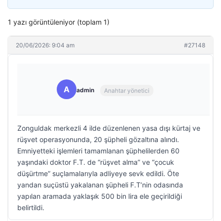
1 yazı görüntüleniyor (toplam 1)
20/06/2026: 9:04 am
#27148
A
admin
Anahtar yönetici
Zonguldak merkezli 4 ilde düzenlenen yasa dışı kürtaj ve
rüşvet operasyonunda, 20 şüpheli gözaltına alındı.
Emniyetteki işlemleri tamamlanan şüphelilerden 60
yaşındaki doktor F.T. de “rüşvet alma” ve “çocuk
düşürtme” suçlamalarıyla adliyeye sevk edildi. Öte
yandan suçüstü yakalanan şüpheli F.T’nin odasında
yapılan aramada yaklaşık 500 bin lira ele geçirildiği
belirtildi.