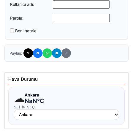
Kullanıcı adı:
Parola:
Beni hatırla
Paylaş:
Hava Durumu
☁
Ankara
NaN°C
ŞEHIR SEÇ