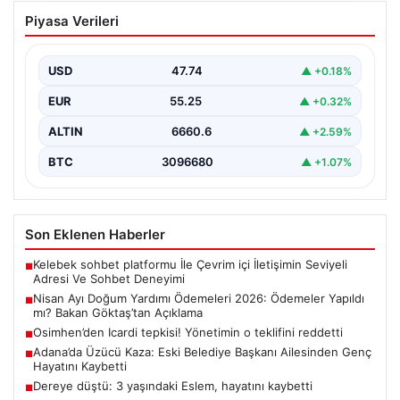
Nisan Ayı Doğum Yardımı Ödemeleri
Piyasa Verileri
2026: Ödemeler Yapıldı mı? Bakan
Göktaş’tan Açıklama
USD
47.74
▲ +0.18%
Her ay düzenli olarak yapılan doğum yardımı ödemeleri,
ihtiyaç sahibi ailelerin yaşamını kolaylaştırmaya devam…
EUR
55.25
▲ +0.32%
ALTIN
6660.6
▲ +2.59%
BTC
3096680
▲ +1.07%
Son Eklenen Haberler
Kelebek sohbet platformu İle Çevrim içi İletişimin Seviyeli
■
Adresi Ve Sohbet Deneyimi
Nisan Ayı Doğum Yardımı Ödemeleri 2026: Ödemeler Yapıldı
■
mı? Bakan Göktaş’tan Açıklama
Osimhen’den Icardi tepkisi! Yönetimin o teklifini reddetti
■
Adana’da Üzücü Kaza: Eski Belediye Başkanı Ailesinden Genç
■
Hayatını Kaybetti
Dereye düştü: 3 yaşındaki Eslem, hayatını kaybetti
■