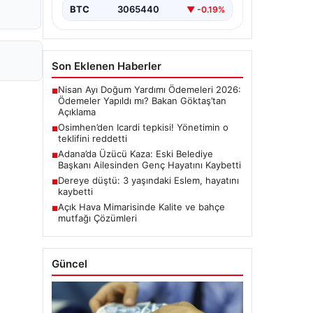
BTC
3065440
▼ -0.19%
Son Eklenen Haberler
Nisan Ayı Doğum Yardımı Ödemeleri 2026:
■
Ödemeler Yapıldı mı? Bakan Göktaş’tan
Açıklama
Osimhen’den Icardi tepkisi! Yönetimin o
■
teklifini reddetti
Adana’da Üzücü Kaza: Eski Belediye
■
Başkanı Ailesinden Genç Hayatını Kaybetti
Dereye düştü: 3 yaşındaki Eslem, hayatını
■
kaybetti
Açık Hava Mimarisinde Kalite ve bahçe
■
mutfağı Çözümleri
Güncel