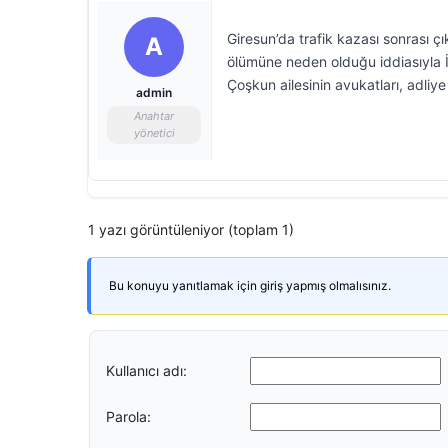
Giresun’da trafik kazası sonrası 
A
ölümüne neden olduğu iddiasıyla İl
Çoşkun ailesinin avukatları, adli
admin
Anahtar
yönetici
1 yazı görüntüleniyor (toplam 1)
Bu konuyu yanıtlamak için giriş yapmış olmalısınız.
Kullanıcı adı:
Parola: