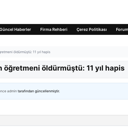
Güncel Haberler
Firma Rehberi
Çerez Politikası
Foru
retmeni öldürmüştü: 11 yıl hapis
 öğretmeni öldürmüştü: 11 yıl hapis
önce
admin
tarafından güncellenmiştir.