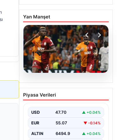
n
Yan Manşet
sı
06.08.2026
Osimhen’den Icardi
Piyasa Verileri
tepkisi! Yönetimin o
teklifini reddetti
USD
47.70
▲ +0.04%
EUR
55.07
▼ -0.14%
ALTIN
6494.9
▲ +0.04%