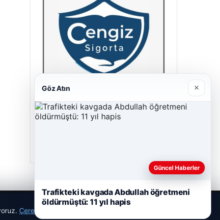
×
Göz Atın
Cengiz Sigorta
23/06/2026
Güncel Haberler
Trafikteki kavgada Abdullah öğretmeni
öldürmüştü: 11 yıl hapis
ıyoruz.
Çerez Politikamız
Reddet
Kabul Et