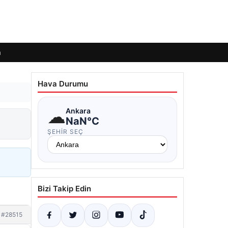
m
Hava Durumu
☁
Ankara
NaN°C
ŞEHIR SEÇ
Bizi Takip Edin
#28515