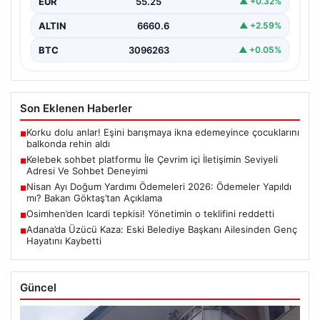
EUR
55.25
▲ +0.32%
Halen…
ALTIN
6660.6
▲ +2.59%
BTC
3096263
▲ +0.05%
Son Eklenen Haberler
Korku dolu anlar! Eşini barışmaya ikna edemeyince çocuklarını
■
balkonda rehin aldı
Kelebek sohbet platformu İle Çevrim içi İletişimin Seviyeli
■
Adresi Ve Sohbet Deneyimi
Nisan Ayı Doğum Yardımı Ödemeleri 2026: Ödemeler Yapıldı
■
mı? Bakan Göktaş’tan Açıklama
Osimhen’den Icardi tepkisi! Yönetimin o teklifini reddetti
■
Adana’da Üzücü Kaza: Eski Belediye Başkanı Ailesinden Genç
■
Hayatını Kaybetti
Güncel