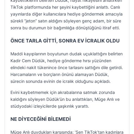
kaybettiklerini belirten Düdük, hayat hikayesini anlatırken
TikTok platformunda her şeyini kaybettiğini anlattı. Canlı
yayınlarda diğer kullanıcılara hediye göndermek amacıyla
sürekli “jeton” satın aldığını söyleyen genç adam, bir süre
sonra bu durumun bir bağımlılığa dönüştüğünü itiraf etti.
ÖNCE TARLA GİTTİ, SONRA EV İCRALIK OLDU
Maddi kayıplarının boyutunun dudak uçuklattığını belirten
Kadir Cem Düdük, hediye gönderme hırsı yüzünden
elindeki nakit tükenince önce tarlasını sattığını dile getirdi.
Harcamaların ve borçların önünü alamayan Düdük,
sürecin sonunda evinin de icralık olduğunu açıkladı.
Evini kaybetmemek için akrabalarına satmak zorunda
kaldığını söyleyen Düdük’ün bu anlattıkları, Müge Anlı ve
stüdyodaki izleyicilerde şaşkınlık yarattı.
NE DİYECEĞİNİ BİLEMEDİ
Müge Anlı duydukları karşısında; ‘Sen TikTok’tan kadınlara