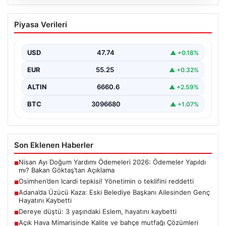
06.08.2026
Osimhen’den Icardi tepkisi! Yönetimin o
Piyasa Verileri
teklifini reddetti
USD
47.74
▲ +0.18%
EUR
55.25
▲ +0.32%
ALTIN
6660.6
▲ +2.59%
BTC
3096680
▲ +1.07%
Son Eklenen Haberler
Nisan Ayı Doğum Yardımı Ödemeleri 2026: Ödemeler Yapıldı
■
mı? Bakan Göktaş’tan Açıklama
Osimhen’den Icardi tepkisi! Yönetimin o teklifini reddetti
■
Adana’da Üzücü Kaza: Eski Belediye Başkanı Ailesinden Genç
■
Hayatını Kaybetti
Dereye düştü: 3 yaşındaki Eslem, hayatını kaybetti
■
Açık Hava Mimarisinde Kalite ve bahçe mutfağı Çözümleri
■