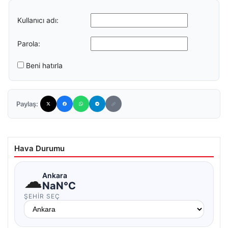
Kullanıcı adı:
Parola:
Beni hatırla
Paylaş:
Hava Durumu
☁
Ankara
NaN°C
ŞEHIR SEÇ