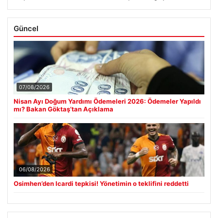
Güncel
07/08/2026
Nisan Ayı Doğum Yardımı Ödemeleri 2026: Ödemeler Yapıldı
mı? Bakan Göktaş’tan Açıklama
06/08/2026
Osimhen’den Icardi tepkisi! Yönetimin o teklifini reddetti