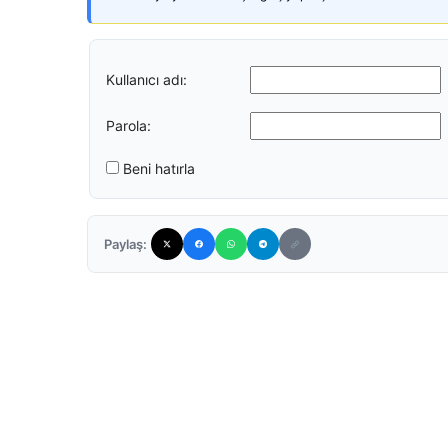
Kullanıcı adı:
Parola:
Beni hatırla
Paylaş: