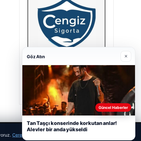
×
Göz Atın
Cengiz Sigorta
23/06/2026
Güncel Haberler
Tan Taşçı konserinde korkutan anlar!
Alevler bir anda yükseldi
ıyoruz.
Çerez Politikamız
Reddet
Kabul Et