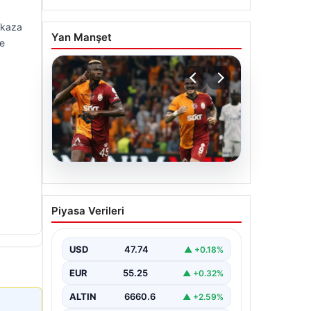
 kaza
Yan Manşet
ne
06.08.2026
Osimhen’den Icardi
.
Piyasa Verileri
tepkisi! Yönetimin o
teklifini reddetti
USD
47.74
▲ +0.18%
EUR
55.25
▲ +0.32%
ALTIN
6660.6
▲ +2.59%