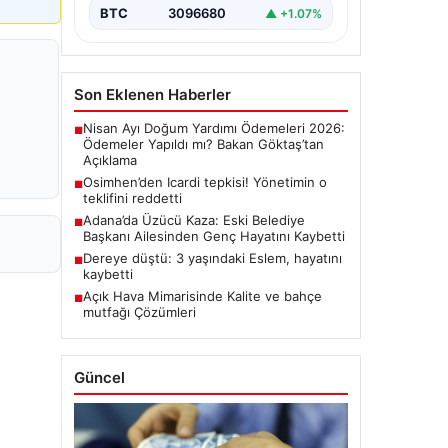
BTC
3096680
▲ +1.07%
Son Eklenen Haberler
Nisan Ayı Doğum Yardımı Ödemeleri 2026:
■
Ödemeler Yapıldı mı? Bakan Göktaş’tan
Açıklama
Osimhen’den Icardi tepkisi! Yönetimin o
■
teklifini reddetti
Adana’da Üzücü Kaza: Eski Belediye
■
Başkanı Ailesinden Genç Hayatını Kaybetti
Dereye düştü: 3 yaşındaki Eslem, hayatını
■
kaybetti
Açık Hava Mimarisinde Kalite ve bahçe
■
mutfağı Çözümleri
Güncel