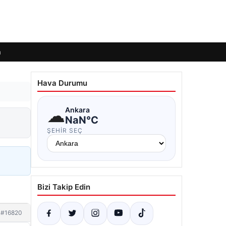
m
Hava Durumu
☁
Ankara
NaN°C
ŞEHIR SEÇ
Bizi Takip Edin
#16820