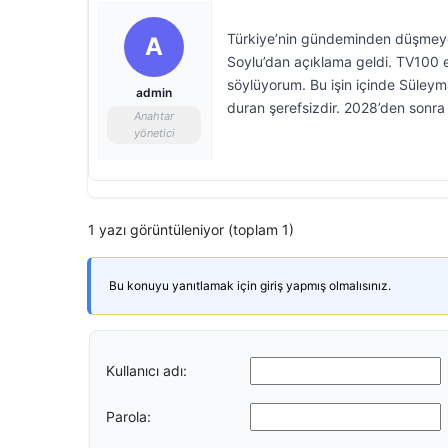
Türkiye’nin gündeminden düşmeyen 
A
Soylu’dan açıklama geldi. TV100 e
söylüyorum. Bu işin içinde Süleym
admin
duran şerefsizdir. 2028’den sonra 
Anahtar
yönetici
1 yazı görüntüleniyor (toplam 1)
Bu konuyu yanıtlamak için giriş yapmış olmalısınız.
Kullanıcı adı:
Parola: