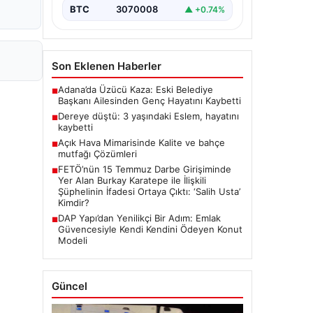
BTC
3070008
▲ +0.74%
Son Eklenen Haberler
Adana’da Üzücü Kaza: Eski Belediye
■
Başkanı Ailesinden Genç Hayatını Kaybetti
Dereye düştü: 3 yaşındaki Eslem, hayatını
■
kaybetti
Açık Hava Mimarisinde Kalite ve bahçe
■
mutfağı Çözümleri
FETÖ’nün 15 Temmuz Darbe Girişiminde
■
Yer Alan Burkay Karatepe ile İlişkili
Şüphelinin İfadesi Ortaya Çıktı: ‘Salih Usta’
Kimdir?
DAP Yapı’dan Yenilikçi Bir Adım: Emlak
■
Güvencesiyle Kendi Kendini Ödeyen Konut
Modeli
Güncel