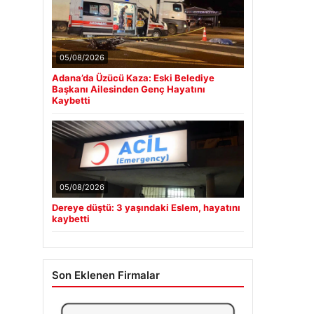
05/08/2026
Adana’da Üzücü Kaza: Eski Belediye
Başkanı Ailesinden Genç Hayatını
Kaybetti
05/08/2026
Dereye düştü: 3 yaşındaki Eslem, hayatını
kaybetti
Son Eklenen Firmalar