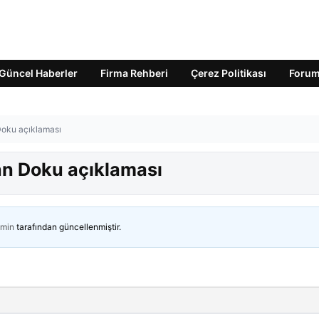
Güncel Haberler
Firma Rehberi
Çerez Politikası
Foru
Doku açıklaması
an Doku açıklaması
min
tarafından güncellenmiştir.