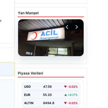
Yan Manşet
a
05.08.2026
Dereye düştü: 3 yaşındaki
Piyasa Verileri
Eslem, hayatını kaybetti
USD
47.59
▼ -0.02%
EUR
55.20
▲ +0.17%
ALTIN
6494.8
▼ -0.02%