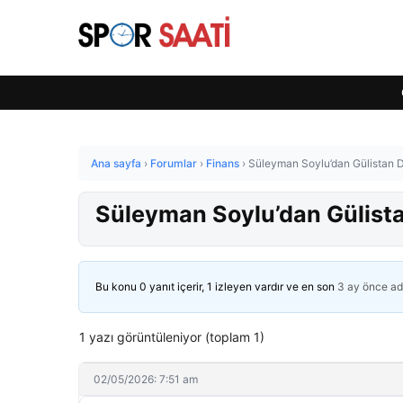
Ana sayfa
›
Forumlar
›
Finans
›
Süleyman Soylu’dan Gülistan 
Süleyman Soylu’dan Gülist
Bu konu 0 yanıt içerir, 1 izleyen vardır ve en son
3 ay önce
ad
1 yazı görüntüleniyor (toplam 1)
02/05/2026: 7:51 am