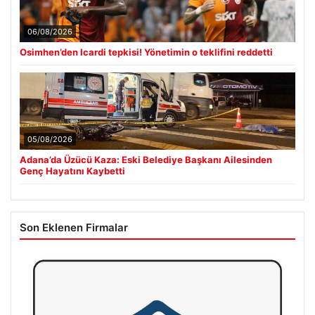
06/08/2026
Osimhen’den Icardi tepkisi! Yönetimin o teklifini reddetti
05/08/2026
Adana’da Üzücü Kaza: Eski Belediye Başkanı Ailesinden
Genç Hayatını Kaybetti
Son Eklenen Firmalar