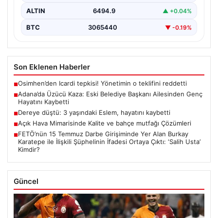
ALTIN
6494.9
▲ +0.04%
BTC
3065440
▼ -0.19%
Son Eklenen Haberler
Osimhen’den Icardi tepkisi! Yönetimin o teklifini reddetti
■
Adana’da Üzücü Kaza: Eski Belediye Başkanı Ailesinden Genç
■
Hayatını Kaybetti
Dereye düştü: 3 yaşındaki Eslem, hayatını kaybetti
■
Açık Hava Mimarisinde Kalite ve bahçe mutfağı Çözümleri
■
FETÖ’nün 15 Temmuz Darbe Girişiminde Yer Alan Burkay
■
Karatepe ile İlişkili Şüphelinin İfadesi Ortaya Çıktı: ‘Salih Usta’
Kimdir?
Güncel