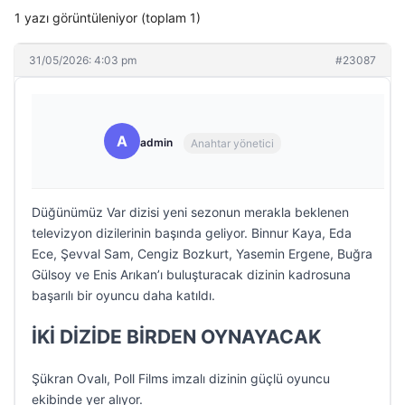
1 yazı görüntüleniyor (toplam 1)
31/05/2026: 4:03 pm
#23087
A
admin
Anahtar yönetici
Düğünümüz Var dizisi yeni sezonun merakla beklenen
televizyon dizilerinin başında geliyor. Binnur Kaya, Eda
Ece, Şevval Sam, Cengiz Bozkurt, Yasemin Ergene, Buğra
Gülsoy ve Enis Arıkan’ı buluşturacak dizinin kadrosuna
başarılı bir oyuncu daha katıldı.
İKİ DİZİDE BİRDEN OYNAYACAK
Şükran Ovalı, Poll Films imzalı dizinin güçlü oyuncu
ekibinde yer alıyor.