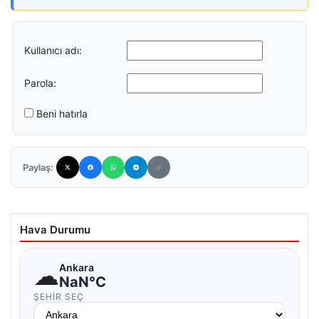
Kullanıcı adı:
Parola:
Beni hatırla
Paylaş:
Hava Durumu
☁
Ankara
NaN°C
ŞEHIR SEÇ