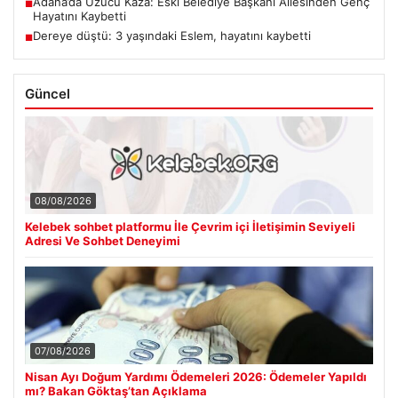
Adana’da Üzücü Kaza: Eski Belediye Başkanı Ailesinden Genç
■
Hayatını Kaybetti
Dereye düştü: 3 yaşındaki Eslem, hayatını kaybetti
■
Güncel
08/08/2026
Kelebek sohbet platformu İle Çevrim içi İletişimin Seviyeli
Adresi Ve Sohbet Deneyimi
07/08/2026
Nisan Ayı Doğum Yardımı Ödemeleri 2026: Ödemeler Yapıldı
mı? Bakan Göktaş’tan Açıklama