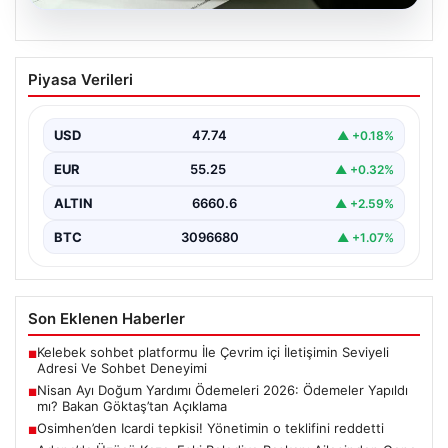
07.08.2026
Nisan Ayı Doğum Yardımı Ödemeleri
Piyasa Verileri
2026: Ödemeler Yapıldı mı? Bakan
Göktaş’tan Açıklama
USD
47.74
▲ +0.18%
Her ay düzenli olarak yapılan doğum yardımı ödemeleri,
ihtiyaç sahibi ailelerin yaşamını kolaylaştırmaya devam…
EUR
55.25
▲ +0.32%
ALTIN
6660.6
▲ +2.59%
BTC
3096680
▲ +1.07%
Son Eklenen Haberler
Kelebek sohbet platformu İle Çevrim içi İletişimin Seviyeli
■
Adresi Ve Sohbet Deneyimi
Nisan Ayı Doğum Yardımı Ödemeleri 2026: Ödemeler Yapıldı
■
mı? Bakan Göktaş’tan Açıklama
Osimhen’den Icardi tepkisi! Yönetimin o teklifini reddetti
■