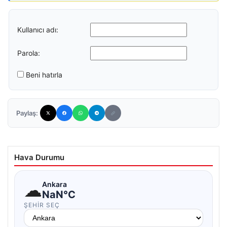
Kullanıcı adı:
Parola:
Beni hatırla
Paylaş:
Hava Durumu
☁
Ankara
NaN°C
ŞEHIR SEÇ