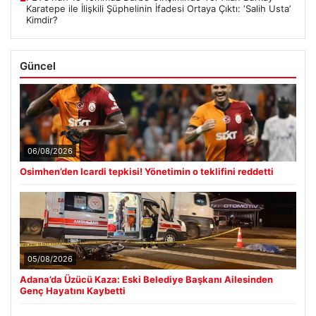
Karatepe ile İlişkili Şüphelinin İfadesi Ortaya Çıktı: ‘Salih Usta’
Kimdir?
Güncel
06/08/2026
Osimhen’den Icardi tepkisi! Yönetimin o teklifini reddetti
05/08/2026
Adana’da Üzücü Kaza: Eski Belediye Başkanı Ailesinden
Genç Hayatını Kaybetti