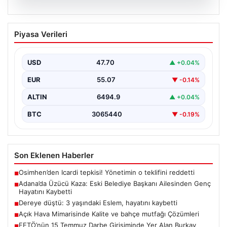
05.08.2026
Adana’da Üzücü Kaza: Eski Belediye
Piyasa Verileri
Başkanı Ailesinden Genç Hayatını
Kaybetti
USD
47.70
▲ +0.04%
Adana'nın Pozantı ilçesinde meydana gelen korkutucu
trafik kazası, bölgede büyük üzüntüye neden oldu.
EUR
55.07
▼ -0.14%
Olayda,…
ALTIN
6494.9
▲ +0.04%
BTC
3065440
▼ -0.19%
Son Eklenen Haberler
Osimhen’den Icardi tepkisi! Yönetimin o teklifini reddetti
■
Adana’da Üzücü Kaza: Eski Belediye Başkanı Ailesinden Genç
■
Hayatını Kaybetti
Dereye düştü: 3 yaşındaki Eslem, hayatını kaybetti
■
Açık Hava Mimarisinde Kalite ve bahçe mutfağı Çözümleri
■
FETÖ’nün 15 Temmuz Darbe Girişiminde Yer Alan Burkay
■