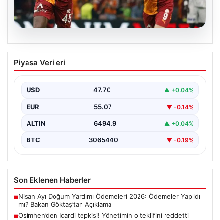
06.08.2026
Osimhen’den Icardi tepkisi! Yönetimin o
Piyasa Verileri
teklifini reddetti
USD
47.70
▲ +0.04%
EUR
55.07
▼ -0.14%
ALTIN
6494.9
▲ +0.04%
BTC
3065440
▼ -0.19%
Son Eklenen Haberler
Nisan Ayı Doğum Yardımı Ödemeleri 2026: Ödemeler Yapıldı
■
mı? Bakan Göktaş’tan Açıklama
Osimhen’den Icardi tepkisi! Yönetimin o teklifini reddetti
■