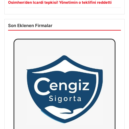
Osimhen’den Icardi tepkisi! Yönetimin o teklifini reddetti
Son Eklenen Firmalar