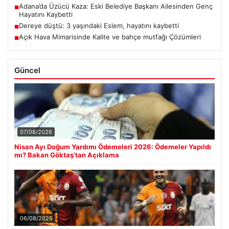
Adana’da Üzücü Kaza: Eski Belediye Başkanı Ailesinden Genç
■
Hayatını Kaybetti
Dereye düştü: 3 yaşındaki Eslem, hayatını kaybetti
■
Açık Hava Mimarisinde Kalite ve bahçe mutfağı Çözümleri
■
Güncel
07/08/2026
Nisan Ayı Doğum Yardımı Ödemeleri 2026: Ödemeler Yapıldı
mı? Bakan Göktaş’tan Açıklama
06/08/2026