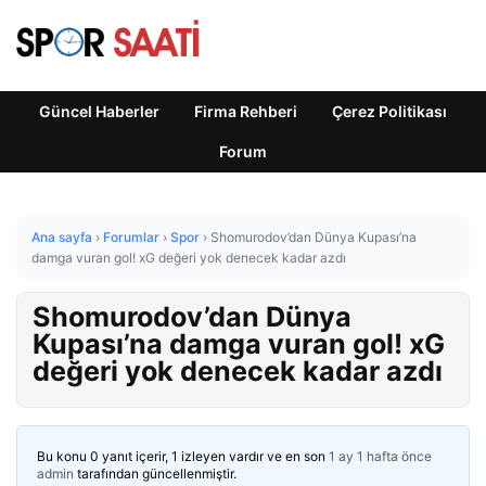
Güncel Haberler
Firma Rehberi
Çerez Politikası
Forum
Ana sayfa
›
Forumlar
›
Spor
›
Shomurodov’dan Dünya Kupası’na
damga vuran gol! xG değeri yok denecek kadar azdı
Shomurodov’dan Dünya
Kupası’na damga vuran gol! xG
değeri yok denecek kadar azdı
Bu konu 0 yanıt içerir, 1 izleyen vardır ve en son
1 ay 1 hafta önce
admin
tarafından güncellenmiştir.