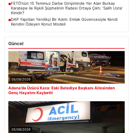
FETÖ’nün 15 Temmuz Darbe Girişiminde Yer Alan Burkay
■
Karatepe ile İlişkili Şüphelinin İfadesi Ortaya Çıktı: ‘Salih Usta’
Kimdir?
DAP Yapı’dan Yenilikçi Bir Adım: Emlak Güvencesiyle Kendi
■
Kendini Ödeyen Konut Modeli
Güncel
05/08/2026
Adana’da Üzücü Kaza: Eski Belediye Başkanı Ailesinden
Genç Hayatını Kaybetti
05/08/2026