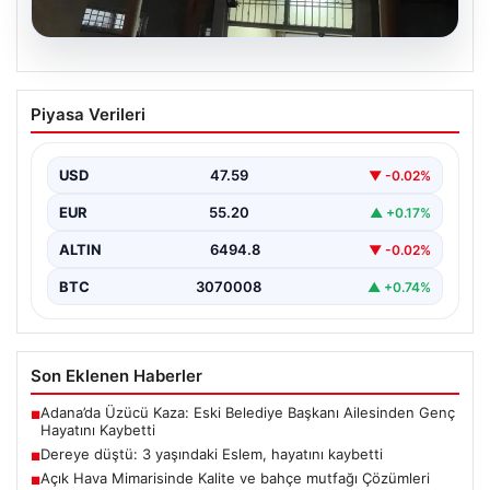
05.08.2026
Dereye düştü: 3 yaşındaki Eslem,
Piyasa Verileri
hayatını kaybetti
USD
47.59
▼ -0.02%
EUR
55.20
▲ +0.17%
ALTIN
6494.8
▼ -0.02%
BTC
3070008
▲ +0.74%
Son Eklenen Haberler
Adana’da Üzücü Kaza: Eski Belediye Başkanı Ailesinden Genç
■
Hayatını Kaybetti
Dereye düştü: 3 yaşındaki Eslem, hayatını kaybetti
■
Açık Hava Mimarisinde Kalite ve bahçe mutfağı Çözümleri
■