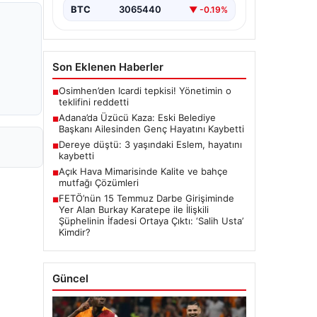
BTC
3065440
▼ -0.19%
Son Eklenen Haberler
Osimhen’den Icardi tepkisi! Yönetimin o
■
teklifini reddetti
Adana’da Üzücü Kaza: Eski Belediye
■
Başkanı Ailesinden Genç Hayatını Kaybetti
Dereye düştü: 3 yaşındaki Eslem, hayatını
■
kaybetti
Açık Hava Mimarisinde Kalite ve bahçe
■
mutfağı Çözümleri
FETÖ’nün 15 Temmuz Darbe Girişiminde
■
Yer Alan Burkay Karatepe ile İlişkili
Şüphelinin İfadesi Ortaya Çıktı: ‘Salih Usta’
Kimdir?
Güncel