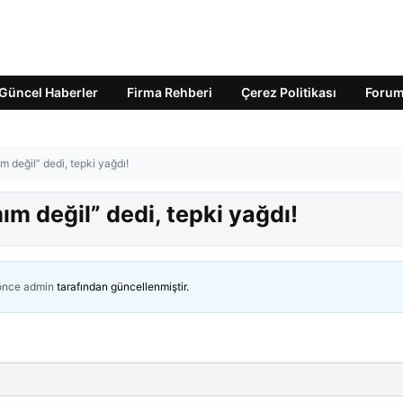
Güncel Haberler
Firma Rehberi
Çerez Politikası
Foru
 değil” dedi, tepki yağdı!
m değil” dedi, tepki yağdı!
 önce
admin
tarafından güncellenmiştir.