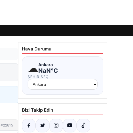
m
Hava Durumu
☁
Ankara
NaN°C
ŞEHIR SEÇ
Bizi Takip Edin
#22815