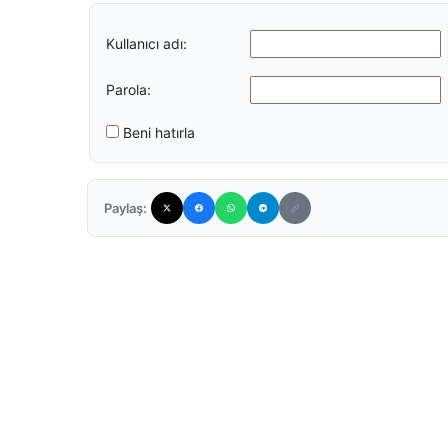
Kullanıcı adı:
Parola:
Beni hatırla
Paylaş: