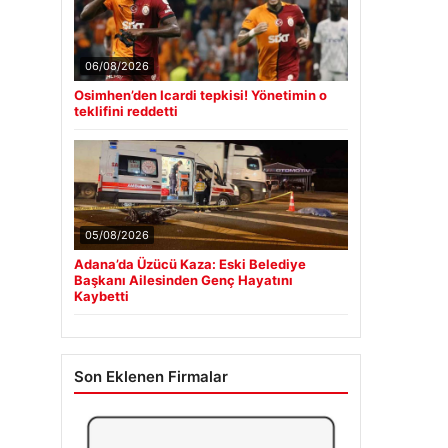
06/08/2026
Osimhen’den Icardi tepkisi! Yönetimin o
teklifini reddetti
05/08/2026
Adana’da Üzücü Kaza: Eski Belediye
Başkanı Ailesinden Genç Hayatını
Kaybetti
Son Eklenen Firmalar