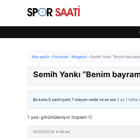
Ana sayfa
›
Forumlar
›
Magazin
›
Semih Yankı “Benim bayramım
Semih Yankı “Benim bayramı
Bu konu 0 yanıt içerir, 1 izleyen vardır ve en son
2 ay 1 hafta
1 yazı görüntüleniyor (toplam 1)
30/05/2026: 4:49 am