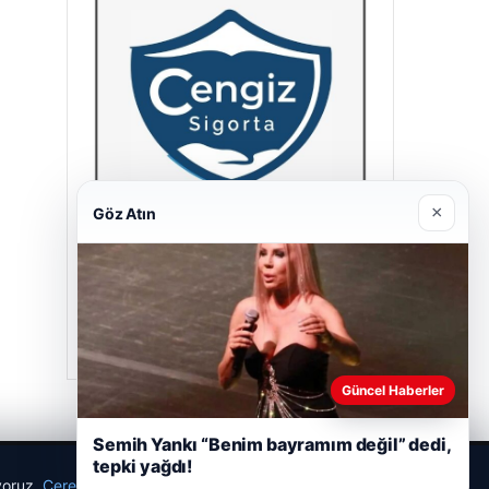
×
Göz Atın
Cengiz Sigorta
23/06/2026
Güncel Haberler
Semih Yankı “Benim bayramım değil” dedi,
tepki yağdı!
ıyoruz.
Çerez Politikamız
Reddet
Kabul Et