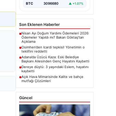
BTC
3096680
▲ +1.07%
Son Eklenen Haberler
Nisan Ayı Doğum Yardımı Ödemeleri 2026:
■
Ödemeler Yapıldı mı? Bakan Göktaş’tan
Açıklama
Osimhen’den Icardi tepkisi! Yönetimin o
■
teklifini reddetti
Adana’da Üzücü Kaza: Eski Belediye
■
Başkanı Ailesinden Genç Hayatını Kaybetti
Dereye düştü: 3 yaşındaki Eslem, hayatını
■
kaybetti
Açık Hava Mimarisinde Kalite ve bahçe
■
mutfağı Çözümleri
Güncel