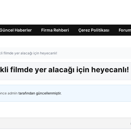
Güncel Haberler
Firma Rehberi
Çerez Politikası
Foru
i filmde yer alacağı için heyecanlı!
li filmde yer alacağı için heyecanlı!
 önce
admin
tarafından güncellenmiştir.