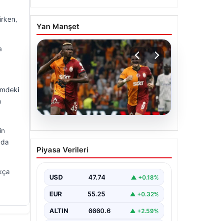
irken,
Yan Manşet
a
ilmdeki
n
06.08.2026
in
Osimhen’den Icardi
 da
Piyasa Verileri
tepkisi! Yönetimin o
teklifini reddetti
ukça
USD
47.74
▲ +0.18%
EUR
55.25
▲ +0.32%
ALTIN
6660.6
▲ +2.59%