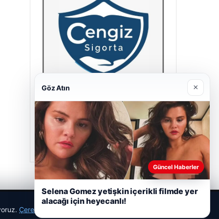
×
Göz Atın
Cengiz Sigorta
23/06/2026
Güncel Haberler
Selena Gomez yetişkin içerikli filmde yer
alacağı için heyecanlı!
ıyoruz.
Çerez Politikamız
Reddet
Kabul Et