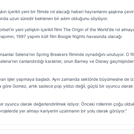
in içerikli yeni bir filmde rol alacağı haberi hayranlarını şaşkına çevir
slında uzun süredir beklenen bir adım olduğunu söylüyor.
t’in yeni yetişkin içerikli filmi The Origin of the World’de rol almay
re yapımın, 1997 yapımı kült film Boogie Nights havasında olacağı
İnsanlar Selena’nın Spring Breakers filminde oynadığını unutuyor. O f
 Selena’nın canlandırdığı karakter, onun Barney ve Disney geçmişinde
ayan işler yapmaya başladı. Aynı zamanda sektörde büyümesine de iz
ğa göre Gomez, artık sadece pop yıldızı değil, güçlü bir oyuncu olarak
r oyuncu olarak değerlendirilmek istiyor. Önceki rollerinin çoğu old
rojelerde yer almayı kariyerini uzatmanın bir yolu olarak görüyor.”