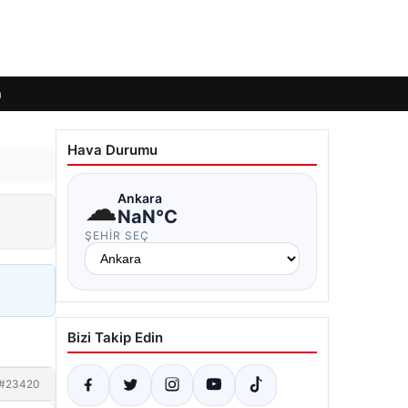
m
Hava Durumu
☁
Ankara
NaN°C
ŞEHIR SEÇ
Bizi Takip Edin
#23420