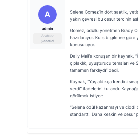
Selena Gomez’in dört saatlik, yetişk
A
yakın çevresi bu cesur tercihin a
admin
Gomez, ödüllü yönetmen Brady Corbe
Anahtar
hazırlanıyor. Kulis bilgilerine gö
yönetici
konuşuluyor.
Daily Mail’e konuşan bir kaynak, “
çıplaklık, uyuşturucu temaları ve
tamamen farklıydı” dedi.
Kaynak, “Yaş aldıkça kendini sın
verdi” ifadelerini kullandı. Kayna
görülmek istiyor:
“Selena ödül kazanmayı ve ciddi bi
standarttı. Daha keskin ve cesur p