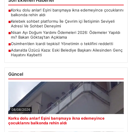
Son Eklenen Haberler
Korku dolu anlar! Eşini barışmaya ikna edemeyince çocuklarını
■
balkonda rehin aldı
Kelebek sohbet platformu İle Çevrim içi İletişimin Seviyeli
■
Adresi Ve Sohbet Deneyimi
Nisan Ayı Doğum Yardımı Ödemeleri 2026: Ödemeler Yapıldı
■
mı? Bakan Göktaş’tan Açıklama
Osimhen’den Icardi tepkisi! Yönetimin o teklifini reddetti
■
Adana’da Üzücü Kaza: Eski Belediye Başkanı Ailesinden Genç
■
Hayatını Kaybetti
Güncel
08/08/2026
Korku dolu anlar! Eşini barışmaya ikna edemeyince
çocuklarını balkonda rehin aldı