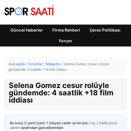
Güncel Haberler
Firma Rehberi
Çerez Politikası
Forum
Ana sayfa
›
Forumlar
›
Magazin
›
Selena Gomez cesur rolüyle
gündemde: 4 saatlik +18 film iddiası
Selena Gomez cesur rolüyle
gündemde: 4 saatlik +18 film
iddiası
Bu konu 0 yanıt içerir, 1 izleyen vardır ve en son
2 ay 2 hafta önce
admin
tarafından güncellenmiştir.