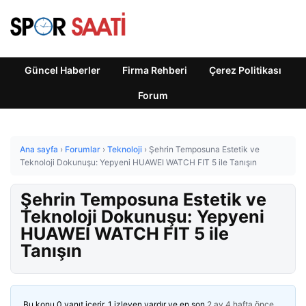
Güncel Haberler
Firma Rehberi
Çerez Politikası
Forum
Ana sayfa
›
Forumlar
›
Teknoloji
›
Şehrin Temposuna Estetik ve
Teknoloji Dokunuşu: Yepyeni HUAWEI WATCH FIT 5 ile Tanışın
Şehrin Temposuna Estetik ve
Teknoloji Dokunuşu: Yepyeni
HUAWEI WATCH FIT 5 ile
Tanışın
Bu konu 0 yanıt içerir, 1 izleyen vardır ve en son
2 ay 4 hafta önce