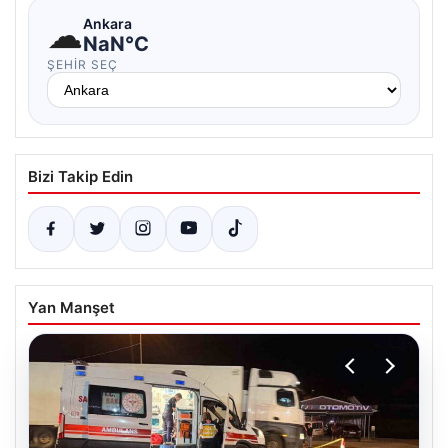
☁
Ankara
NaN°C
ŞEHIR SEÇ
Bizi Takip Edin
Yan Manşet