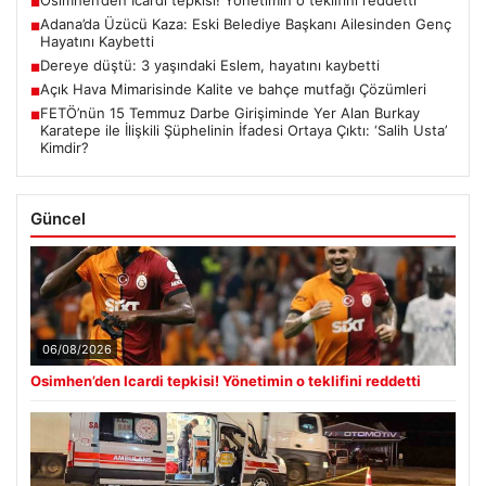
Osimhen’den Icardi tepkisi! Yönetimin o teklifini reddetti
■
Adana’da Üzücü Kaza: Eski Belediye Başkanı Ailesinden Genç
■
Hayatını Kaybetti
Dereye düştü: 3 yaşındaki Eslem, hayatını kaybetti
■
Açık Hava Mimarisinde Kalite ve bahçe mutfağı Çözümleri
■
FETÖ’nün 15 Temmuz Darbe Girişiminde Yer Alan Burkay
■
Karatepe ile İlişkili Şüphelinin İfadesi Ortaya Çıktı: ‘Salih Usta’
Kimdir?
Güncel
06/08/2026
Osimhen’den Icardi tepkisi! Yönetimin o teklifini reddetti