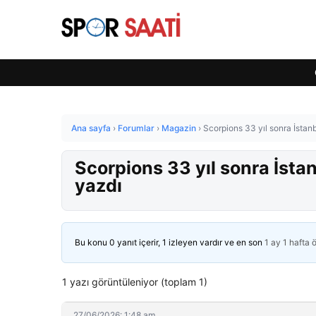
Ana sayfa
›
Forumlar
›
Magazin
›
Scorpions 33 yıl sonra İstan
Scorpions 33 yıl sonra İsta
yazdı
Bu konu 0 yanıt içerir, 1 izleyen vardır ve en son
1 ay 1 hafta 
1 yazı görüntüleniyor (toplam 1)
27/06/2026: 1:48 am