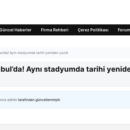
Güncel Haberler
Firma Rehberi
Çerez Politikası
Foru
bul’da! Aynı stadyumda tarihi yeniden yazdı
nbul’da! Aynı stadyumda tarihi yenid
önce
admin
tarafından güncellenmiştir.