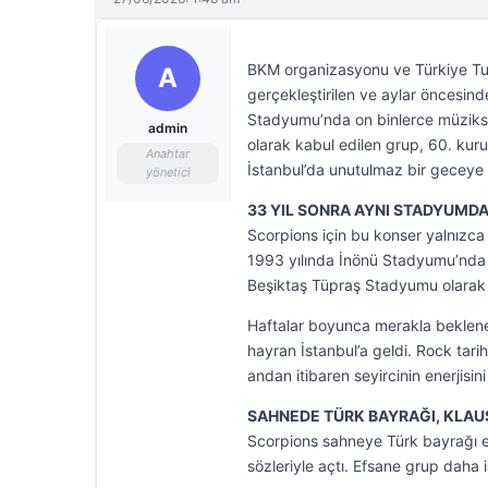
BKM organizasyonu ve Türkiye Turi
A
gerçekleştirilen ve aylar öncesi
Stadyumu’nda on binlerce müzikse
admin
olarak kabul edilen grup, 60. kur
Anahtar
İstanbul’da unutulmaz bir geceye 
yönetici
33 YIL SONRA AYNI STADYUMDA
Scorpions için bu konser yalnızca
1993 yılında İnönü Stadyumu’nda 
Beşiktaş Tüpraş Stadyumu olarak
Haftalar boyunca merakla beklenen
hayran İstanbul’a geldi. Rock tarih
andan itibaren seyircinin enerjis
SAHNEDE TÜRK BAYRAĞI, KLA
Scorpions sahneye Türk bayrağı eş
sözleriyle açtı. Efsane grup daha 