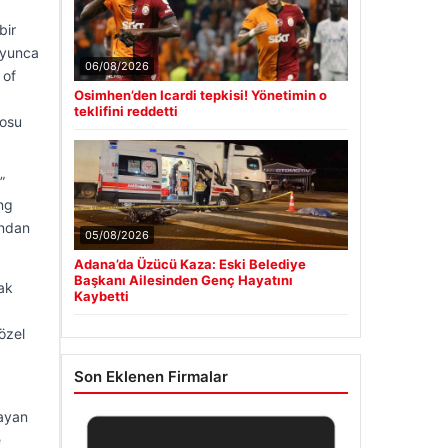
bir
oyunca
06/08/2026
 of
Osimhen’den Icardi tepkisi! Yönetimin o
teklifini reddetti
losu
”
ing
ından
05/08/2026
Adana’da Üzücü Kaza: Eski Belediye
Başkanı Ailesinden Genç Hayatını
rak
Kaybetti
özel
Son Eklenen Firmalar
layan
e