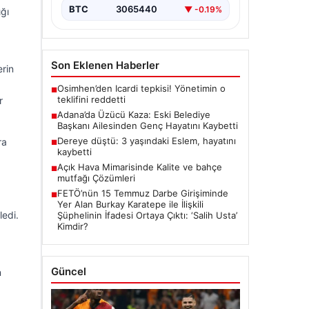
BTC
3065440
▼ -0.19%
ığı
Son Eklenen Haberler
erin
Osimhen’den Icardi tepkisi! Yönetimin o
■
teklifini reddetti
r
Adana’da Üzücü Kaza: Eski Belediye
■
Başkanı Ailesinden Genç Hayatını Kaybetti
Dereye düştü: 3 yaşındaki Eslem, hayatını
ra
■
kaybetti
Açık Hava Mimarisinde Kalite ve bahçe
■
mutfağı Çözümleri
FETÖ’nün 15 Temmuz Darbe Girişiminde
■
Yer Alan Burkay Karatepe ile İlişkili
ledi.
Şüphelinin İfadesi Ortaya Çıktı: ‘Salih Usta’
Kimdir?
Güncel
n