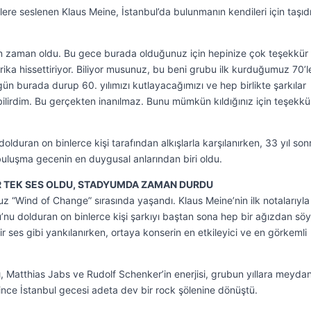
ilere seslenen Klaus Meine, İstanbul’da bulunmanın kendileri için taşıd
n zaman oldu. Bu gece burada olduğunuz için hepinize çok teşekkür
ika hissettiriyor. Biliyor musunuz, bu beni grubu ilk kurduğumuz 70’l
ün burada durup 60. yılımızı kutlayacağımızı ve hep birlikte şarkılar
lirdim. Bu gerçekten inanılmaz. Bunu mümkün kıldığınız için teşekkü
lduran on binlerce kişi tarafından alkışlarla karşılanırken, 33 yıl son
luşma gecenin en duygusal anlarından biri oldu.
R TEK SES OLDU, STADYUMDA ZAMAN DURDU
 “Wind of Change” sırasında yaşandı. Klaus Meine’nin ilk notalarıyla
’nu dolduran on binlerce kişi şarkıyı baştan sona hep bir ağızdan söy
ses gibi yankılanırken, ortaya konserin en etkileyici ve en görkemli
, Matthias Jabs ve Rudolf Schenker’in enerjisi, grubun yıllara meyda
ince İstanbul gecesi adeta dev bir rock şölenine dönüştü.