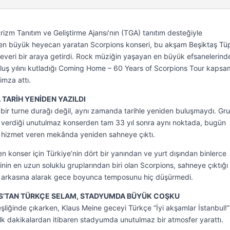
zm Tanıtım ve Geliştirme Ajansı’nın (TGA) tanıtım desteğiyle
nden büyük heyecan yaratan Scorpions konseri, bu akşam Beşiktaş Tü
veri bir araya getirdi. Rock müziğin yaşayan en büyük efsanelerinde
uluş yılını kutladığı Coming Home – 60 Years of Scorpions Tour kaps
imza attı.
 TARİH YENİDEN YAZILDI
 bir turne durağı değil, aynı zamanda tarihle yeniden buluşmaydı. Gru
verdiği unutulmaz konserden tam 33 yıl sonra aynı noktada, bugün
 hizmet veren mekânda yeniden sahneye çıktı.
 konser için Türkiye’nin dört bir yanından ve yurt dışından binlerce
inin en uzun soluklu gruplarından biri olan Scorpions, sahneye çıktığı 
ini arkasına alarak gece boyunca temposunu hiç düşürmedi.
US’TAN TÜRKÇE SELAM, STADYUMDA BÜYÜK COŞKU
liğinde çıkarken, Klaus Meine geceyi Türkçe “İyi akşamlar İstanbul!”
ilk dakikalardan itibaren stadyumda unutulmaz bir atmosfer yarattı.