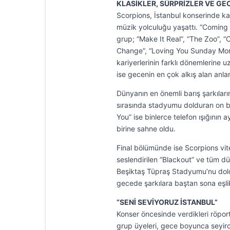
KLASİKLER, SÜRPRİZLER VE 
Scorpions, İstanbul konserinde kar
müzik yolculuğu yaşattı. “Coming
grup; “Make It Real”, “The Zoo”, 
Change”, “Loving You Sunday Morning
kariyerlerinin farklı dönemlerine 
ise gecenin en çok alkış alan anlar
Dünyanın en önemli barış şarkılar
sırasında stadyumu dolduran on bin
You” ise binlerce telefon ışığını
birine sahne oldu.
Final bölümünde ise Scorpions vites
seslendirilen “Blackout” ve tüm dü
Beşiktaş Tüpraş Stadyumu’nu doldu
gecede şarkılara baştan sona eşlik
“SENİ SEVİYORUZ İSTANBUL”
Konser öncesinde verdikleri röport
grup üyeleri, gece boyunca seyirci