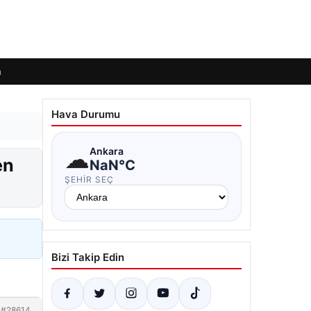
m
Hava Durumu
☁
Ankara
en
NaN°C
ŞEHIR SEÇ
Bizi Takip Edin
#28614