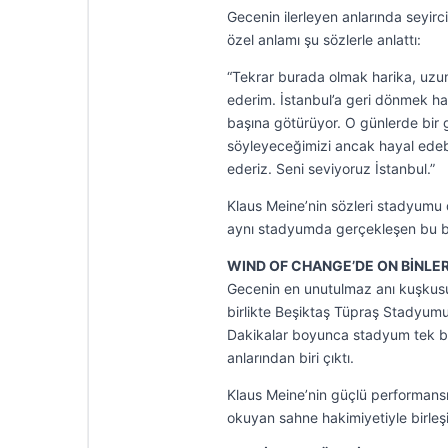
Gecenin ilerleyen anlarında seyirc
özel anlamı şu sözlerle anlattı:
“Tekrar burada olmak harika, uzu
ederim. İstanbul’a geri dönmek har
başına götürüyor. O günlerde bir g
söyleyeceğimizi ancak hayal edebi
ederiz. Seni seviyoruz İstanbul.”
Klaus Meine’nin sözleri stadyumu do
aynı stadyumda gerçekleşen bu bu
WIND OF CHANGE’DE ON BİNLE
Gecenin en unutulmaz anı kuşkusuz
birlikte Beşiktaş Tüpraş Stadyumu
Dakikalar boyunca stadyum tek bir 
anlarından biri çıktı.
Klaus Meine’nin güçlü performansı
okuyan sahne hakimiyetiyle birleş