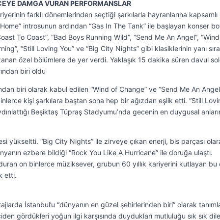
GECEYE DAMGA VURAN PERFORMANSLAR
iyerinin farklı dönemlerinden seçtiği şarkılarla hayranlarına kapsamlı 
 Home” introsunun ardından “Gas In The Tank” ile başlayan konser b
“Coast To Coast”, “Bad Boys Running Wild”, “Send Me An Angel”, “Wind
”, “Still Loving You” ve “Big City Nights” gibi klasiklerinin yanı sıra
uzanan özel bölümlere de yer verdi. Yaklaşık 15 dakika süren davul so
ından biri oldu
ından biri olarak kabul edilen “Wind of Change” ve “Send Me An Angel
lerce kişi şarkılara baştan sona hep bir ağızdan eşlik etti. “Still Lov
n aydınlattığı Beşiktaş Tüpraş Stadyumu’nda gecenin en duygusal anlar
i yükseltti. “Big City Nights” ile zirveye çıkan enerji, bis parçası ola
nyanın ezbere bildiği “Rock You Like A Hurricane” ile doruğa ulaştı.
ran on binlerce müziksever, grubun 60 yıllık kariyerini kutlayan bu 
 etti.
ajlarda İstanbul’u “dünyanın en güzel şehirlerinden biri” olarak tanım
den gördükleri yoğun ilgi karşısında duydukları mutluluğu sık sık dil