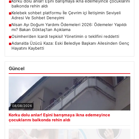
Korku dolu anlar! Eşini barışmaya ikna edemeyince çocuklarını
■
balkonda rehin aldı
Kelebek sohbet platformu İle Çevrim içi İletişimin Seviyeli
■
Adresi Ve Sohbet Deneyimi
Nisan Ayı Doğum Yardımı Ödemeleri 2026: Ödemeler Yapıldı
■
mı? Bakan Göktaş’tan Açıklama
Osimhen’den Icardi tepkisi! Yönetimin o teklifini reddetti
■
Adana’da Üzücü Kaza: Eski Belediye Başkanı Ailesinden Genç
■
Hayatını Kaybetti
Güncel
08/08/2026
Korku dolu anlar! Eşini barışmaya ikna edemeyince
çocuklarını balkonda rehin aldı