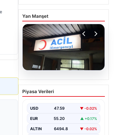
le
Yan Manşet
05.08.2026
Dereye düştü: 3 yaşındaki
Piyasa Verileri
Eslem, hayatını kaybetti
USD
47.59
▼ -0.02%
EUR
55.20
▲ +0.17%
ALTIN
6494.8
▼ -0.02%