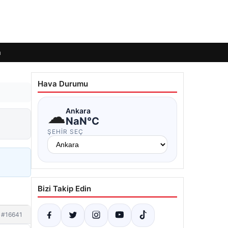
m
Hava Durumu
☁
Ankara
NaN°C
ŞEHIR SEÇ
Bizi Takip Edin
#16641