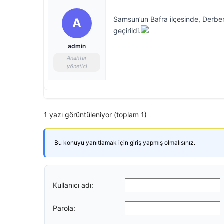
Samsun’un Bafra ilçesinde, Derben
A
geçirildi.
admin
Anahtar
yönetici
1 yazı görüntüleniyor (toplam 1)
Bu konuyu yanıtlamak için giriş yapmış olmalısınız.
Kullanıcı adı:
Parola: