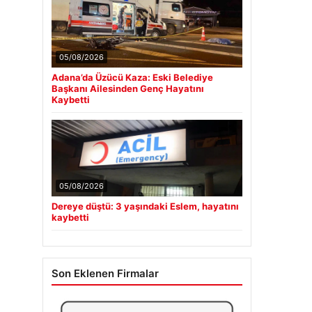
05/08/2026
Adana’da Üzücü Kaza: Eski Belediye
Başkanı Ailesinden Genç Hayatını
Kaybetti
05/08/2026
Dereye düştü: 3 yaşındaki Eslem, hayatını
kaybetti
Son Eklenen Firmalar