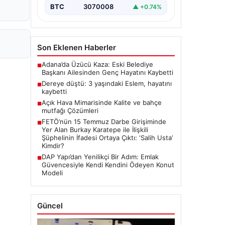
BTC
3070008
▲ +0.74%
Son Eklenen Haberler
Adana’da Üzücü Kaza: Eski Belediye
■
Başkanı Ailesinden Genç Hayatını Kaybetti
Dereye düştü: 3 yaşındaki Eslem, hayatını
■
kaybetti
Açık Hava Mimarisinde Kalite ve bahçe
■
mutfağı Çözümleri
FETÖ’nün 15 Temmuz Darbe Girişiminde
■
Yer Alan Burkay Karatepe ile İlişkili
Şüphelinin İfadesi Ortaya Çıktı: ‘Salih Usta’
Kimdir?
DAP Yapı’dan Yenilikçi Bir Adım: Emlak
■
Güvencesiyle Kendi Kendini Ödeyen Konut
Modeli
Güncel