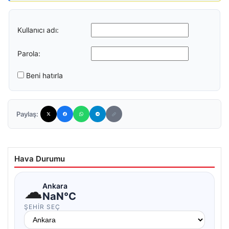
Kullanıcı adı:
Parola:
Beni hatırla
Paylaş:
Hava Durumu
☁
Ankara
NaN°C
ŞEHIR SEÇ