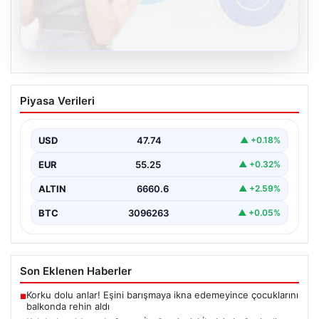
08.08.2026
Kelebek sohbet platformu İle Çevrim içi
Piyasa Verileri
İletişimin Seviyeli Adresi Ve Sohbet
Deneyimi
USD
47.74
▲ +0.18%
Sanal ortamında insanların seviyeli bir biçimde bağlantı
oluşturması ciddi bir hassasiyet ifade etmektedir.
EUR
55.25
▲ +0.32%
Halen…
ALTIN
6660.6
▲ +2.59%
BTC
3096263
▲ +0.05%
Son Eklenen Haberler
Korku dolu anlar! Eşini barışmaya ikna edemeyince çocuklarını
■
balkonda rehin aldı