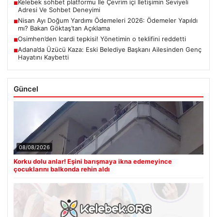
Kelebek sohbet platformu İle Çevrim içi İletişimin Seviyeli
■
Adresi Ve Sohbet Deneyimi
Nisan Ayı Doğum Yardımı Ödemeleri 2026: Ödemeler Yapıldı
■
mı? Bakan Göktaş’tan Açıklama
Osimhen’den Icardi tepkisi! Yönetimin o teklifini reddetti
■
Adana’da Üzücü Kaza: Eski Belediye Başkanı Ailesinden Genç
■
Hayatını Kaybetti
Güncel
08/08/2026
Korku dolu anlar! Eşini barışmaya ikna edemeyince
çocuklarını balkonda rehin aldı