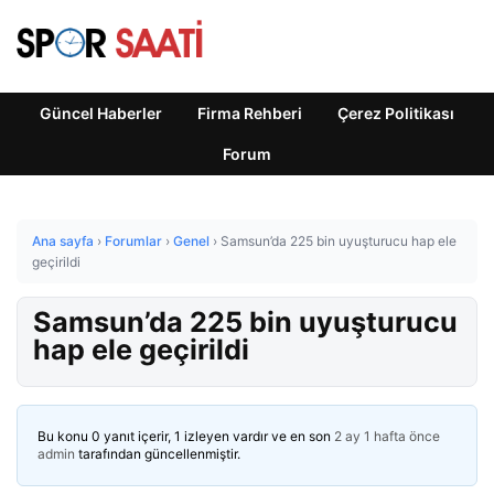
Güncel Haberler
Firma Rehberi
Çerez Politikası
Forum
Ana sayfa
›
Forumlar
›
Genel
›
Samsun’da 225 bin uyuşturucu hap ele
geçirildi
Samsun’da 225 bin uyuşturucu
hap ele geçirildi
Bu konu 0 yanıt içerir, 1 izleyen vardır ve en son
2 ay 1 hafta önce
admin
tarafından güncellenmiştir.