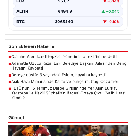
EUR
55.07
▼ -0.14%
Olayda,…
ALTIN
6494.9
▲ +0.04%
BTC
3065440
▼ -0.19%
Son Eklenen Haberler
Osimhen’den Icardi tepkisi! Yönetimin o teklifini reddetti
■
Adana’da Üzücü Kaza: Eski Belediye Başkanı Ailesinden Genç
■
Hayatını Kaybetti
Dereye düştü: 3 yaşındaki Eslem, hayatını kaybetti
■
Açık Hava Mimarisinde Kalite ve bahçe mutfağı Çözümleri
■
FETÖ’nün 15 Temmuz Darbe Girişiminde Yer Alan Burkay
■
Karatepe ile İlişkili Şüphelinin İfadesi Ortaya Çıktı: ‘Salih Usta’
Kimdir?
Güncel