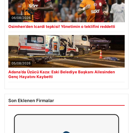
06/08/2026
Osimhen’den Icardi tepkisi! Yönetimin o teklifini reddetti
05/08/2026
Adana’da Üzücü Kaza: Eski Belediye Başkanı Ailesinden
Genç Hayatını Kaybetti
Son Eklenen Firmalar