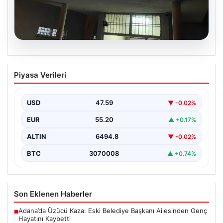
05.08.2026
Dereye düştü: 3 yaşındaki Eslem,
Piyasa Verileri
hayatını kaybetti
USD
47.59
▼ -0.02%
EUR
55.20
▲ +0.17%
ALTIN
6494.8
▼ -0.02%
BTC
3070008
▲ +0.74%
Son Eklenen Haberler
Adana’da Üzücü Kaza: Eski Belediye Başkanı Ailesinden Genç
■
Hayatını Kaybetti