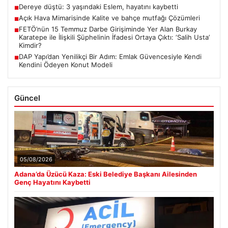
Dereye düştü: 3 yaşındaki Eslem, hayatını kaybetti
■
Açık Hava Mimarisinde Kalite ve bahçe mutfağı Çözümleri
■
FETÖ’nün 15 Temmuz Darbe Girişiminde Yer Alan Burkay
■
Karatepe ile İlişkili Şüphelinin İfadesi Ortaya Çıktı: ‘Salih Usta’
Kimdir?
DAP Yapı’dan Yenilikçi Bir Adım: Emlak Güvencesiyle Kendi
■
Kendini Ödeyen Konut Modeli
Güncel
05/08/2026
Adana’da Üzücü Kaza: Eski Belediye Başkanı Ailesinden
Genç Hayatını Kaybetti