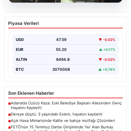
05.08.2026
Dereye düştü: 3 yaşındaki Eslem,
Piyasa Verileri
hayatını kaybetti
USD
47.59
▼ -0.02%
EUR
55.20
▲ +0.17%
ALTIN
6494.8
▼ -0.02%
BTC
3070008
▲ +0.74%
Son Eklenen Haberler
Adana’da Üzücü Kaza: Eski Belediye Başkanı Ailesinden Genç
■
Hayatını Kaybetti
Dereye düştü: 3 yaşındaki Eslem, hayatını kaybetti
■
Açık Hava Mimarisinde Kalite ve bahçe mutfağı Çözümleri
■
FETÖ’nün 15 Temmuz Darbe Girişiminde Yer Alan Burkay
■