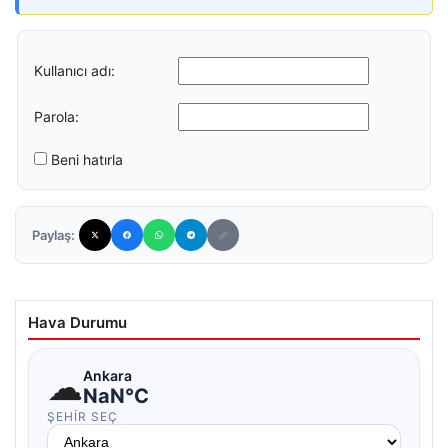
Kullanıcı adı:
Parola:
Beni hatırla
Paylaş:
Hava Durumu
☁
Ankara
NaN°C
ŞEHIR SEÇ