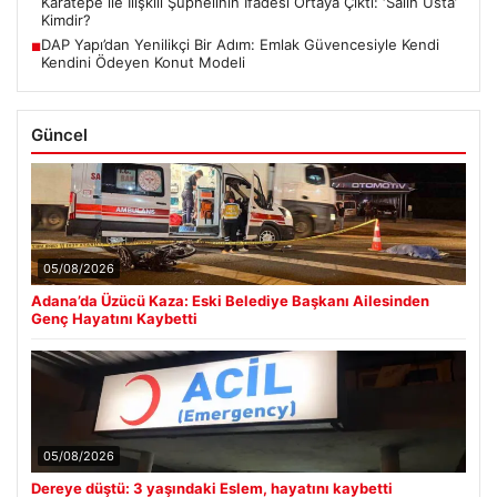
Karatepe ile İlişkili Şüphelinin İfadesi Ortaya Çıktı: ‘Salih Usta’
Kimdir?
DAP Yapı’dan Yenilikçi Bir Adım: Emlak Güvencesiyle Kendi
■
Kendini Ödeyen Konut Modeli
Güncel
05/08/2026
Adana’da Üzücü Kaza: Eski Belediye Başkanı Ailesinden
Genç Hayatını Kaybetti
05/08/2026
Dereye düştü: 3 yaşındaki Eslem, hayatını kaybetti