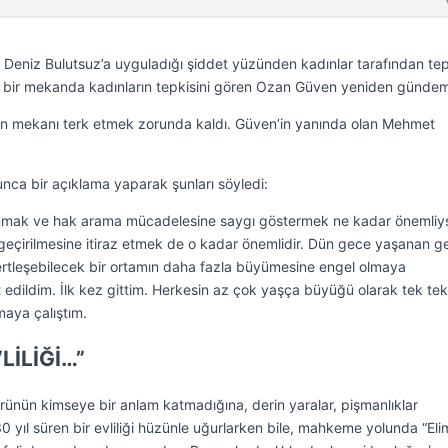
Deniz Bulutsuz’a uyguladığı şiddet yüzünden kadınlar tarafından tep
ği bir mekanda kadınların tepkisini gören Ozan Güven yeniden gündem
n mekanı terk etmek zorunda kaldı. Güven’in yanında olan Mehmet
ca bir açıklama yaparak şunları söyledi:
unmak ve hak arama mücadelesine saygı göstermek ne kadar önemliy
geçirilmesine itiraz etmek de o kadar önemlidir. Dün gece yaşanan ge
ertleşebilecek bir ortamın daha fazla büyümesine engel olmaya
 edildim. İlk kez gittim. Herkesin az çok yaşça büyüğü olarak tek tek
aya çalıştım.
LİLİĞİ…”
ltürünün kimseye bir anlam katmadığına, derin yaralar, pişmanlıklar
 30 yıl süren bir evliliği hüzünle uğurlarken bile, mahkeme yolunda “El