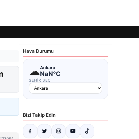
m
Hava Durumu
☁
Ankara
m
NaN°C
ŞEHIR SEÇ
Bizi Takip Edin
#23094