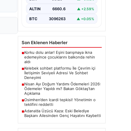
bir biçimde bağlantı oluşturması
ciddi bir hassasiyet ifade
ALTIN
6660.6
▲ +2.59%
etmektedir. Halen…
BTC
3096263
▲ +0.05%
Son Eklenen Haberler
Korku dolu anlar! Eşini barışmaya ikna
■
edemeyince çocuklarını balkonda rehin
aldı
Kelebek sohbet platformu İle Çevrim içi
■
İletişimin Seviyeli Adresi Ve Sohbet
Deneyimi
Nisan Ayı Doğum Yardımı Ödemeleri 2026:
■
Ödemeler Yapıldı mı? Bakan Göktaş’tan
Açıklama
Osimhen’den Icardi tepkisi! Yönetimin o
■
teklifini reddetti
Adana’da Üzücü Kaza: Eski Belediye
■
Başkanı Ailesinden Genç Hayatını Kaybetti