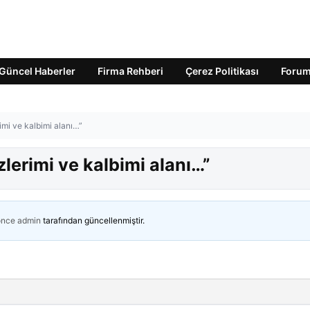
Güncel Haberler
Firma Rehberi
Çerez Politikası
Foru
imi ve kalbimi alanı…”
lerimi ve kalbimi alanı…”
önce
admin
tarafından güncellenmiştir.