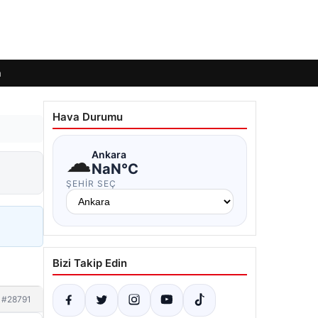
m
Hava Durumu
☁
Ankara
NaN°C
ŞEHIR SEÇ
Bizi Takip Edin
#28791