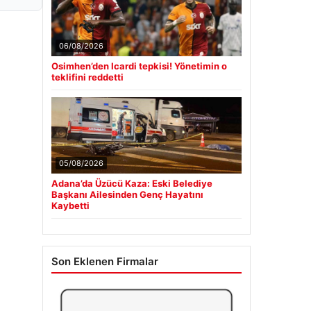
06/08/2026
Osimhen’den Icardi tepkisi! Yönetimin o
teklifini reddetti
05/08/2026
Adana’da Üzücü Kaza: Eski Belediye
Başkanı Ailesinden Genç Hayatını
Kaybetti
Son Eklenen Firmalar