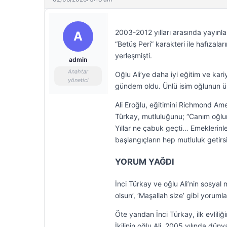
2003-2012 yılları arasında yayınl
A
“Betüş Peri” karakteri ile hafızala
yerleşmişti.
admin
Anahtar
Oğlu Ali’ye daha iyi eğitim ve kari
yönetici
gündem oldu. Ünlü isim oğlunun 
Ali Eroğlu, eğitimini Richmond Am
Türkay, mutluluğunu; “Canım oğlum
Yıllar ne çabuk geçti… Emeklerinl
başlangıçların hep mutluluk getirsin
YORUM YAĞDI
İnci Türkay ve oğlu Ali’nin sosyal 
olsun’, ‘Maşallah size’ gibi yorumla
Öte yandan İnci Türkay, ilk evliliğ
İkilinin oğlu Ali, 2005 yılında düny