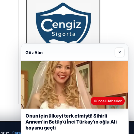
×
Göz Atın
Cengiz Sigorta
23/06/2026
Güncel Haberler
Onun için ülkeyi terk etmişti! Sihirli
Annem’in Betüş’ü İnci Türkay’ın oğlu Ali
boyunu geçti
ıyoruz.
Çerez Politikamız
Reddet
Kabul Et