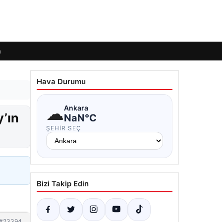
m
Hava Durumu
☁
Ankara
y’ın
NaN°C
ŞEHIR SEÇ
Bizi Takip Edin
#23394