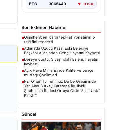
BTC
3065440
▼ -0.19%
Son Eklenen Haberler
Osimhen’den Icardi tepkisi! Yönetimin o
■
teklifini reddetti
Adana’da Üzücü Kaza: Eski Belediye
■
Başkanı Ailesinden Genç Hayatını Kaybetti
Dereye düştü: 3 yaşındaki Eslem, hayatını
■
kaybetti
Açık Hava Mimarisinde Kalite ve bahçe
■
mutfağı Çözümleri
FETÖ’nün 15 Temmuz Darbe Girişiminde
■
Yer Alan Burkay Karatepe ile İlişkili
Şüphelinin İfadesi Ortaya Çıktı: ‘Salih Usta’
Kimdir?
Güncel