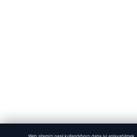
© 2026 Spor Saati – Güncel Spor Haberleri
Web sitemizi nasıl kullandığınızı daha iyi anlayabilmek,