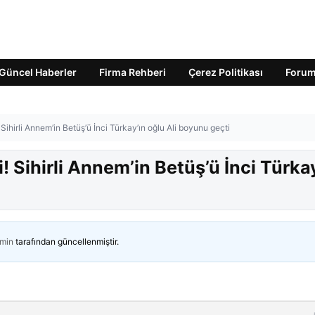
Güncel Haberler
Firma Rehberi
Çerez Politikası
Foru
 Sihirli Annem’in Betüş’ü İnci Türkay’ın oğlu Ali boyunu geçti
i! Sihirli Annem’in Betüş’ü İnci Türka
min
tarafından güncellenmiştir.