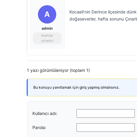
Kocaeli’nin Derince ilçesinde dün
A
doğaseverler, hafta sonunu Çınarl
admin
Anahtar
yönetici
1 yazı görüntüleniyor (toplam 1)
Bu konuyu yanıtlamak için giriş yapmış olmalısınız.
Kullanıcı adı:
Parola: