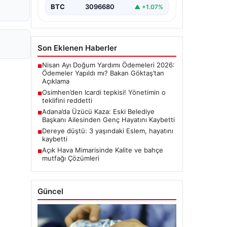
BTC
3096680
▲ +1.07%
Son Eklenen Haberler
Nisan Ayı Doğum Yardımı Ödemeleri 2026:
■
Ödemeler Yapıldı mı? Bakan Göktaş’tan
Açıklama
Osimhen’den Icardi tepkisi! Yönetimin o
■
teklifini reddetti
Adana’da Üzücü Kaza: Eski Belediye
■
Başkanı Ailesinden Genç Hayatını Kaybetti
Dereye düştü: 3 yaşındaki Eslem, hayatını
■
kaybetti
Açık Hava Mimarisinde Kalite ve bahçe
■
mutfağı Çözümleri
Güncel