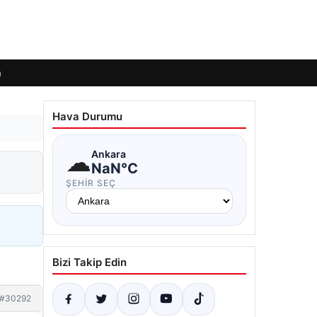
m
Hava Durumu
☁
Ankara
NaN°C
ŞEHIR SEÇ
Bizi Takip Edin
#30292