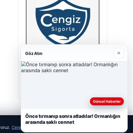
×
Göz Atın
Cengiz Sigorta
23/06/2026
Güncel Haberler
Önce tırmanıp sonra atladılar! Ormanlığın
arasında saklı cennet
ıyoruz.
Çerez Politikamız
Reddet
Kabul Et