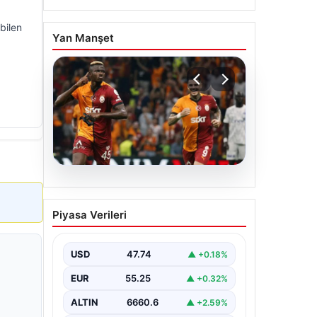
bilen
Yan Manşet
06.08.2026
Osimhen’den Icardi
Piyasa Verileri
tepkisi! Yönetimin o
teklifini reddetti
USD
47.74
▲ +0.18%
EUR
55.25
▲ +0.32%
ALTIN
6660.6
▲ +2.59%