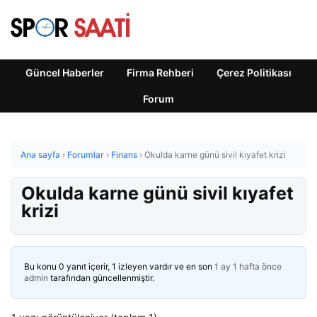
Güncel Haberler
Firma Rehberi
Çerez Politikası
Forum
Ana sayfa
›
Forumlar
›
Finans
›
Okulda karne günü sivil kıyafet krizi
Okulda karne günü sivil kıyafet
krizi
Bu konu 0 yanıt içerir, 1 izleyen vardır ve en son
1 ay 1 hafta önce
admin
tarafından güncellenmiştir.