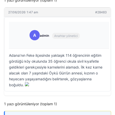
1 yazı görüntüleniyor (toplam 1)
27/06/2026: 1:47 am
#28483
A
admin
Anahtar yönetici
Adana’nın Feke ilçesinde yaklaşık 114 öğrencinin eğitim
gördüğü köy okulunda 35 öğrenci okula sivil kıyafetle
geldikleri gerekçesiyle karnelerini alamadı. İlk kez karne
alacak olan 7 yaşındaki Öykü Gün’ün annesi, kızının o
heyecanı yaşayamadığını belirterek, gözyaşlarına
boğuldu.
1 yazı görüntüleniyor (toplam 1)