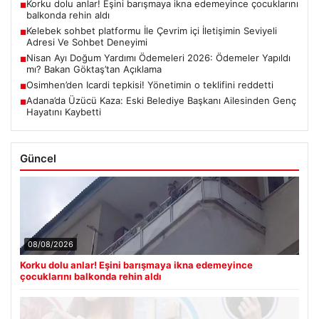
Korku dolu anlar! Eşini barışmaya ikna edemeyince çocuklarını
■
balkonda rehin aldı
Kelebek sohbet platformu İle Çevrim içi İletişimin Seviyeli
■
Adresi Ve Sohbet Deneyimi
Nisan Ayı Doğum Yardımı Ödemeleri 2026: Ödemeler Yapıldı
■
mı? Bakan Göktaş’tan Açıklama
Osimhen’den Icardi tepkisi! Yönetimin o teklifini reddetti
■
Adana’da Üzücü Kaza: Eski Belediye Başkanı Ailesinden Genç
■
Hayatını Kaybetti
Güncel
08/08/2026
Korku dolu anlar! Eşini barışmaya ikna edemeyince
çocuklarını balkonda rehin aldı