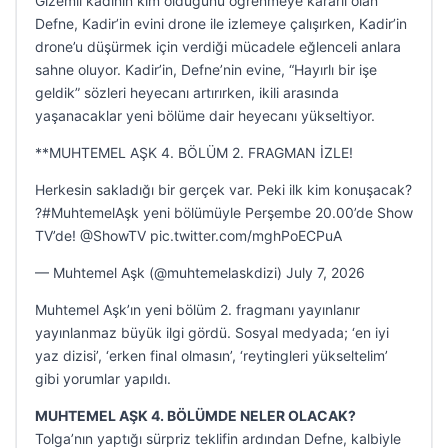
Gizemli kadının kim olduğunu öğrenmeye kararlı olan
Defne, Kadir’in evini drone ile izlemeye çalışırken, Kadir’in
drone’u düşürmek için verdiği mücadele eğlenceli anlara
sahne oluyor. Kadir’in, Defne’nin evine, “Hayırlı bir işe
geldik” sözleri heyecanı artırırken, ikili arasında
yaşanacaklar yeni bölüme dair heyecanı yükseltiyor.
**MUHTEMEL AŞK 4. BÖLÜM 2. FRAGMAN İZLE!
Herkesin sakladığı bir gerçek var. Peki ilk kim konuşacak?
?#MuhtemelAşk yeni bölümüyle Perşembe 20.00’de Show
TV’de! @ShowTV pic.twitter.com/mghPoECPuA
— Muhtemel Aşk (@muhtemelaskdizi) July 7, 2026
Muhtemel Aşk’ın yeni bölüm 2. fragmanı yayınlanır
yayınlanmaz büyük ilgi gördü. Sosyal medyada; ‘en iyi
yaz dizisi’, ‘erken final olmasın’, ‘reytingleri yükseltelim’
gibi yorumlar yapıldı.
MUHTEMEL AŞK 4. BÖLÜMDE NELER OLACAK?
Tolga’nın yaptığı sürpriz teklifin ardından Defne, kalbiyle