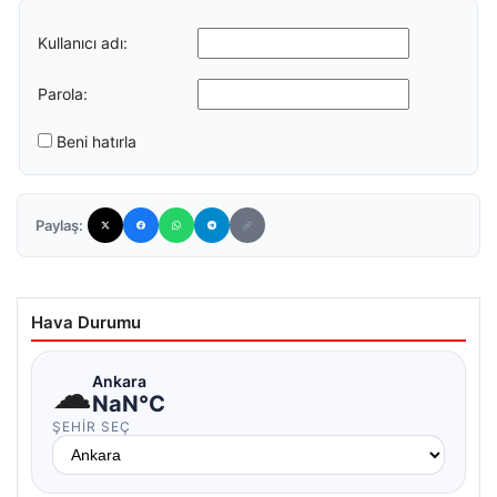
Kullanıcı adı:
Parola:
Beni hatırla
Paylaş:
Hava Durumu
☁
Ankara
NaN°C
ŞEHIR SEÇ