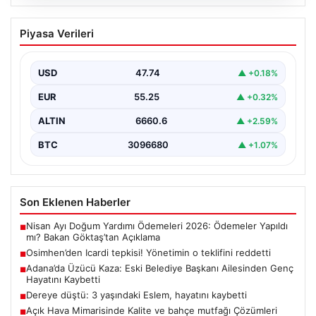
06.08.2026
Osimhen’den Icardi tepkisi! Yönetimin o
Piyasa Verileri
teklifini reddetti
USD
47.74
▲ +0.18%
EUR
55.25
▲ +0.32%
ALTIN
6660.6
▲ +2.59%
BTC
3096680
▲ +1.07%
Son Eklenen Haberler
Nisan Ayı Doğum Yardımı Ödemeleri 2026: Ödemeler Yapıldı
■
mı? Bakan Göktaş’tan Açıklama
Osimhen’den Icardi tepkisi! Yönetimin o teklifini reddetti
■
Adana’da Üzücü Kaza: Eski Belediye Başkanı Ailesinden Genç
■
Hayatını Kaybetti
Dereye düştü: 3 yaşındaki Eslem, hayatını kaybetti
■
Açık Hava Mimarisinde Kalite ve bahçe mutfağı Çözümleri
■