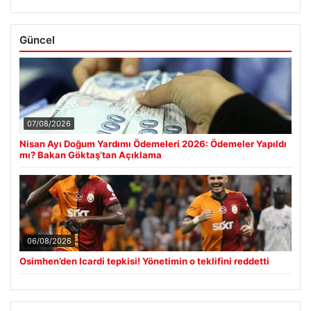
Güncel
07/08/2026
Nisan Ayı Doğum Yardımı Ödemeleri 2026: Ödemeler Yapıldı
mı? Bakan Göktaş’tan Açıklama
06/08/2026
Osimhen’den Icardi tepkisi! Yönetimin o teklifini reddetti