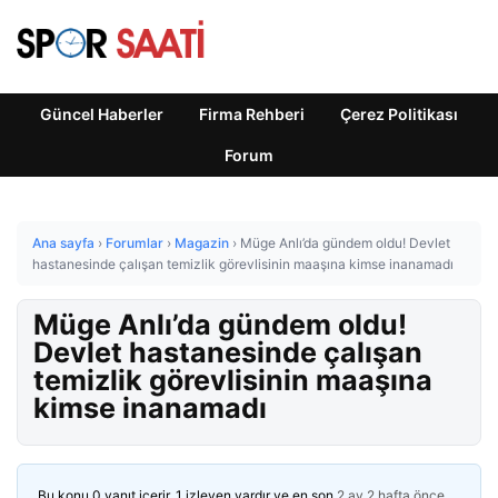
Güncel Haberler
Firma Rehberi
Çerez Politikası
Forum
Ana sayfa
›
Forumlar
›
Magazin
›
Müge Anlı’da gündem oldu! Devlet
hastanesinde çalışan temizlik görevlisinin maaşına kimse inanamadı
Müge Anlı’da gündem oldu!
Devlet hastanesinde çalışan
temizlik görevlisinin maaşına
kimse inanamadı
Bu konu 0 yanıt içerir, 1 izleyen vardır ve en son
2 ay 2 hafta önce