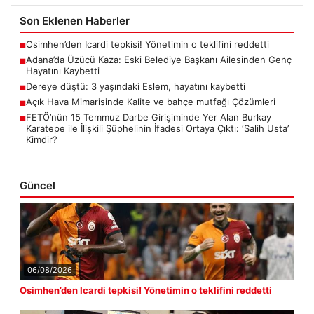
Son Eklenen Haberler
Osimhen’den Icardi tepkisi! Yönetimin o teklifini reddetti
■
Adana’da Üzücü Kaza: Eski Belediye Başkanı Ailesinden Genç
■
Hayatını Kaybetti
Dereye düştü: 3 yaşındaki Eslem, hayatını kaybetti
■
Açık Hava Mimarisinde Kalite ve bahçe mutfağı Çözümleri
■
FETÖ’nün 15 Temmuz Darbe Girişiminde Yer Alan Burkay
■
Karatepe ile İlişkili Şüphelinin İfadesi Ortaya Çıktı: ‘Salih Usta’
Kimdir?
Güncel
06/08/2026
Osimhen’den Icardi tepkisi! Yönetimin o teklifini reddetti