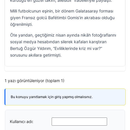
kurduğu en güzel takım, ailesidir” ifadeleriyle paylaştı.
Milli futbolcunun eşinin, bir dönem Galatasaray forması
giyen Fransız golcü Bafétimbi Gomis’in akrabası olduğu
öğrenilmişti.
Öte yandan, geçtiğimiz nisan ayında nikâh fotoğraflarını
sosyal medya hesabından silerek kafaları karıştıran
Bertuğ Özgür Yıldırım, “Evliliklerinde kriz mi var?”
sorusunu akıllara getirmişti.
1 yazı görüntüleniyor (toplam 1)
Bu konuyu yanıtlamak için giriş yapmış olmalısınız.
Kullanıcı adı: