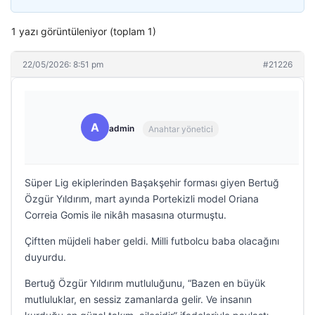
1 yazı görüntüleniyor (toplam 1)
22/05/2026: 8:51 pm
#21226
A
admin
Anahtar yönetici
Süper Lig ekiplerinden Başakşehir forması giyen Bertuğ
Özgür Yıldırım, mart ayında Portekizli model Oriana
Correia Gomis ile nikâh masasına oturmuştu.
Çiftten müjdeli haber geldi. Milli futbolcu baba olacağını
duyurdu.
Bertuğ Özgür Yıldırım mutluluğunu, “Bazen en büyük
mutluluklar, en sessiz zamanlarda gelir. Ve insanın