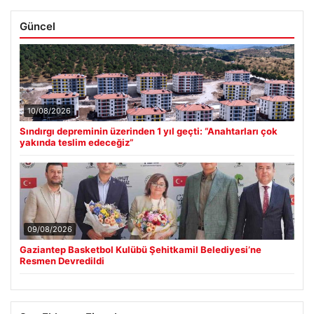
Güncel
10/08/2026
Sındırgı depreminin üzerinden 1 yıl geçti: “Anahtarları çok
yakında teslim edeceğiz”
09/08/2026
Gaziantep Basketbol Kulübü Şehitkamil Belediyesi’ne
Resmen Devredildi