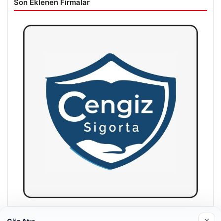
Son Eklenen Firmalar
Hastaş Beton