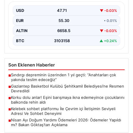
Türkiye Basketbol Ligi'nde mücadele eden önemli
takımlardan Gaziantep Basketbol'un yönetiminde
USD
47.71
▼ -0.03%
önemli bir değişiklik yaşandı.…
EUR
55.30
• 0.01%
ALTIN
6658.5
▼ -0.03%
BTC
3103158
▲ +0.24%
Son Eklenen Haberler
Sındırgı depreminin üzerinden 1 yıl geçti: “Anahtarları çok
■
yakında teslim edeceğiz”
Gaziantep Basketbol Kulübü Şehitkamil Belediyesi’ne Resmen
■
Devredildi
Korku dolu anlar! Eşini barışmaya ikna edemeyince çocuklarını
■
balkonda rehin aldı
Kelebek sohbet platformu İle Çevrim içi İletişimin Seviyeli
■
Adresi Ve Sohbet Deneyimi
Nisan Ayı Doğum Yardımı Ödemeleri 2026: Ödemeler Yapıldı
■
mı? Bakan Göktaş’tan Açıklama